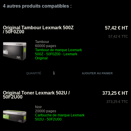
4 autres produits compatibles :
Original Tambour Lexmark 500Z
57,42 € HT
/ 50F0Z00
57,42 € TTC
Tambour
60000 pages
Tambour de marque Lexmark
500Z - 50F0Z00 - Lexmark
Original
QUANTITÉ
Original Toner Lexmark 502U /
373,25 € HT
50F2U00
373,25 € TTC
Noir
20000 pages
Cartouche de marque Lexmark
502U - 50F2U00