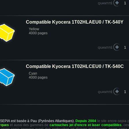
QUANTITÉ
Compatible Kyocera 1T02HLAEU0 / TK-540Y
Yellow
4000 pages
QUANTITÉ
Compatible Kyocera 1T02HLCEU0 / TK-540C
Cyan
4000 pages
QUANTITÉ
 SEPIA est basée à Pau (Pyrénées Atlantiques).
Depuis 2004
le site encre-sepia
rques
et aussi des gammes de
cartouches jet d'encre et laser compatibles
, ce