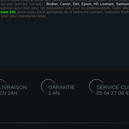
ts, encre-sepia propose aussi des cartouches jet d'encre génériques. encre-sepia
 les plus grandes marques :
Brother, Canon, Dell, Epson, HP, Lexmark, Samsun
 express aussi bien pour les particuliers que pour les professionnels. Notre sto
r
sous 24h
. encre-sepia est le spécialiste de la cartouche Lexmark, cartouche Broth
 toner pour imprimantes laser.
LIVRAISON
GARANTIE
SERVICE CL
EN 24H
1 AN
05 64 27 08 4