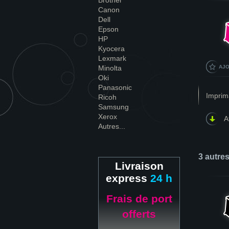
Brother
Canon
Dell
Epson
HP
Kyocera
Lexmark
Minolta
AJO
Oki
Panasonic
Imprim
Ricoh
Samsung
Xerox
A
Autres...
3 autre
Livraison
express
24 h
Frais de port
offerts