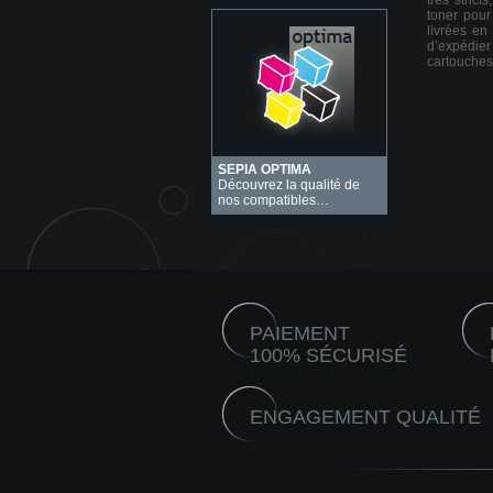
très stric
toner pour
livrées en
d’expédie
cartouches
SEPIA OPTIMA
Découvrez la qualité de
nos compatibles…
PAIEMENT
100% SÉCURISÉ
ENGAGEMENT QUALITÉ