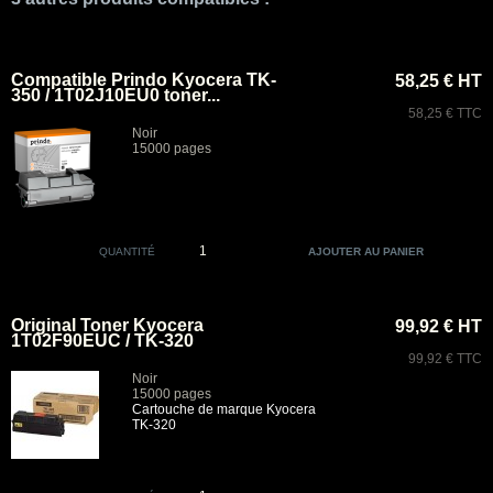
Compatible Prindo Kyocera TK-
58,25 € HT
350 / 1T02J10EU0 toner...
58,25 € TTC
Noir
15000 pages
QUANTITÉ
Original Toner Kyocera
99,92 € HT
1T02F90EUC / TK-320
99,92 € TTC
Noir
15000 pages
Cartouche de marque Kyocera
TK-320