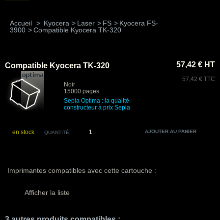
Accueil
>
Kyocera
>
Laser
>
FS
>
Kyocera FS-
3900
>
Compatible Kyocera TK-320
57,42 € HT
Compatible Kyocera TK-320
57,42 € TTC
Noir
15000 pages
Sepia Optima : la qualité
constructeur à prix Sepia
en stock
QUANTITÉ
Imprimantes compatibles avec cette cartouche :
Afficher la liste
3 autres produits compatibles :