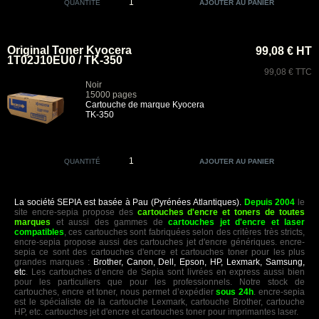
QUANTITÉ
Original Toner Kyocera
99,08 € HT
1T02J10EU0 / TK-350
99,08 € TTC
Noir
15000 pages
Cartouche de marque Kyocera
TK-350
QUANTITÉ
La société SEPIA est basée à Pau (Pyrénées Atlantiques).
Depuis 2004
le
site encre-sepia propose des
cartouches d'encre et toners de toutes
marques
et aussi des gammes de
cartouches jet d'encre et laser
compatibles
, ces cartouches sont fabriquées selon des critères très stricts,
encre-sepia propose aussi des cartouches jet d'encre génériques. encre-
sepia ce sont des cartouches d'encre et cartouches toner pour les plus
grandes marques :
Brother, Canon, Dell, Epson, HP, Lexmark, Samsung,
etc
. Les cartouches d’encre de Sepia sont livrées en express aussi bien
pour les particuliers que pour les professionnels. Notre stock de
cartouches, encre et toner, nous permet d’expédier
sous 24h
. encre-sepia
est le spécialiste de la cartouche Lexmark, cartouche Brother, cartouche
HP, etc. cartouches jet d'encre et cartouches toner pour imprimantes laser.