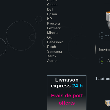
Brother
Canon
Dell
Epson
HP
Kyocera
Lexmark
Minolta
AJO
Oki
Panasonic
Ricoh
Imprim
Samsung
Xerox
A
Autres...
1 autre
Livraison
express
24 h
Frais de port
offerts