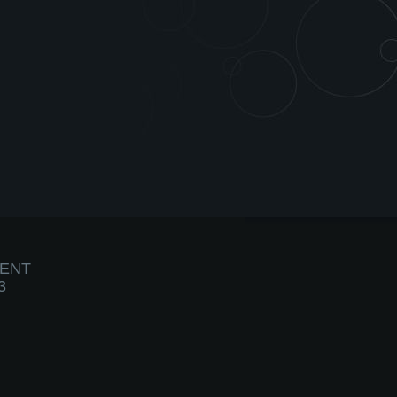
IENT
3