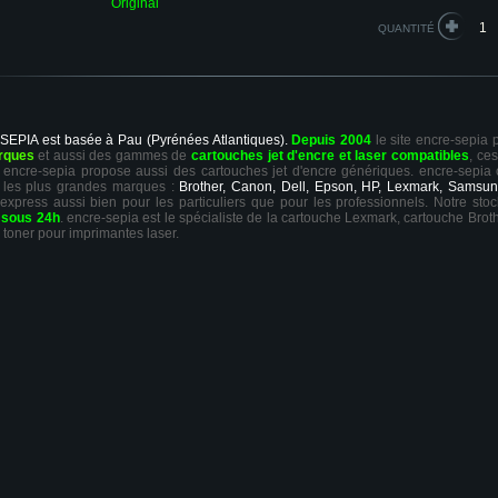
Original
QUANTITÉ
 SEPIA est basée à Pau (Pyrénées Atlantiques).
Depuis 2004
le site encre-sepia
rques
et aussi des gammes de
cartouches jet d'encre et laser compatibles
, ce
ts, encre-sepia propose aussi des cartouches jet d'encre génériques. encre-sepia
 les plus grandes marques :
Brother, Canon, Dell, Epson, HP, Lexmark, Samsun
 express aussi bien pour les particuliers que pour les professionnels. Notre sto
r
sous 24h
. encre-sepia est le spécialiste de la cartouche Lexmark, cartouche Broth
 toner pour imprimantes laser.