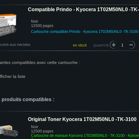
Compatible Prindo - Kyocera 1T02M50NL0 -TK-
Noir
12500 pages
Cartouche compatible Prindo - Kyocera 1T02M50NL0 -TK-3100
UTER AUX FAVORIS
en stock
QUANTITÉ
antes compatibles avec cette cartouche :
fficher la liste
s produits compatibles :
Original Toner Kyocera 1T02M50NL0 -TK-3100
Noir
12500 pages
Cartouche de marque Kyocera 1T02M50NL0 - TK-3100 - Kyoce