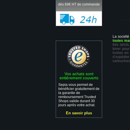
dès 69€ HT de commande
La société
toutes ma
très stric
toner pour
livrées en
d’expédie
cartouches
Vos achats sont
entièrement couverts
Sepia vous permet de
bénéficier gratuitement de
la garantie de
remboursement Trusted
Shops valide durant 30
jours après votre achat.
En savoir plus