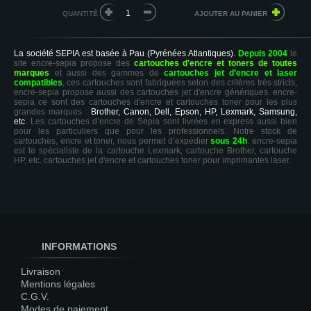
QUANTITÉ
La société SEPIA est basée à Pau (Pyrénées Atlantiques).
Depuis 2004
le
site encre-sepia propose des
cartouches d'encre et toners de toutes
marques
et aussi des gammes de
cartouches jet d'encre et laser
compatibles
, ces cartouches sont fabriquées selon des critères très stricts,
encre-sepia propose aussi des cartouches jet d'encre génériques. encre-
sepia ce sont des cartouches d'encre et cartouches toner pour les plus
grandes marques :
Brother, Canon, Dell, Epson, HP, Lexmark, Samsung,
etc
. Les cartouches d’encre de Sepia sont livrées en express aussi bien
pour les particuliers que pour les professionnels. Notre stock de
cartouches, encre et toner, nous permet d’expédier
sous 24h
. encre-sepia
est le spécialiste de la cartouche Lexmark, cartouche Brother, cartouche
HP, etc. cartouches jet d'encre et cartouches toner pour imprimantes laser.
INFORMATIONS
Livraison
Mentions légales
C.G.V.
Modes de paiement