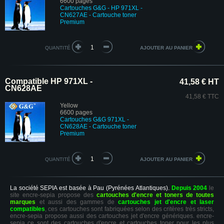
6600 pages
Cartouches G&G - HP
971XL -
CN627AE
- Cartouche toner
Premium
QUANTITÉ
Compatible HP 971XL -
41,58 € HT
CN628AE
41,58 € TTC
Yellow
6600 pages
Cartouches G&G
971XL -
CN628AE
- Cartouche toner
Premium
QUANTITÉ
La société SEPIA est basée à Pau (Pyrénées Atlantiques).
Depuis 2004
le
site encre-sepia propose des
cartouches d'encre et toners de toutes
marques
et aussi des gammes de
cartouches jet d'encre et laser
compatibles
, ces cartouches sont fabriquées selon des critères très stricts,
encre-sepia propose aussi des cartouches jet d'encre génériques. encre-
sepia ce sont des cartouches d'encre et cartouches toner pour les plus