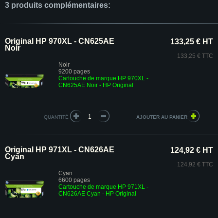
3 produits complémentaires:
Original HP 970XL - CN625AE
133,25 € HT
Noir
133,25 € TTC
Noir
9200 pages
Cartouche de marque HP 970XL -
CN625AE Noir - HP Original
QUANTITÉ
Original HP 971XL - CN626AE
124,92 € HT
Cyan
124,92 € TTC
Cyan
6600 pages
Cartouche de marque HP 971XL -
CN626AE Cyan - HP Original