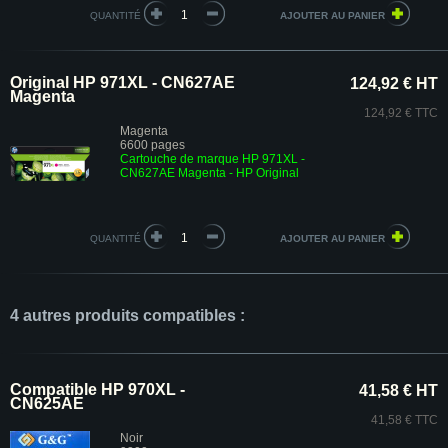
QUANTITÉ
Original HP 971XL - CN627AE
124,92 € HT
Magenta
124,92 € TTC
Magenta
6600 pages
Cartouche de marque HP 971XL -
CN627AE Magenta - HP Original
QUANTITÉ
4 autres produits compatibles :
Compatible HP 970XL -
41,58 € HT
CN625AE
41,58 € TTC
Noir