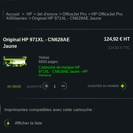
Accueil
>
HP
>
Jet d'encre
>
OfficeJet Pro
>
HP OfficeJet Pro
X450series
>
Original HP 971XL - CN628AE Jaune
124,92 € HT
Original HP 971XL - CN628AE
Jaune
124,92 € TTC
Yellow
6600 pages
Cartouche de marque HP
971XL - CN628AE Jaune - HP
Original
en stock
QUANTITÉ
Imprimantes compatibles avec cette cartouche :
Afficher la liste