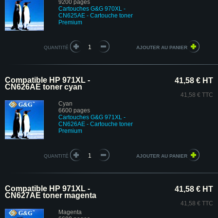
9200 pages
Cartouches G&G
970XL -
CN625AE - Cartouche toner
Premium
QUANTITÉ
Compatible HP 971XL -
41,58 € HT
CN626AE toner cyan
41,58 € TTC
Cyan
6600 pages
Cartouches G&G
971XL -
CN626AE
- Cartouche toner
Premium
QUANTITÉ
Compatible HP 971XL -
41,58 € HT
CN627AE toner magenta
41,58 € TTC
Magenta