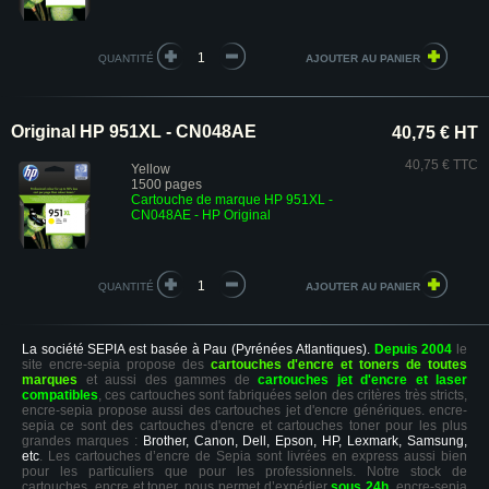
QUANTITÉ
Original HP 951XL - CN048AE
40,75 € HT
40,75 € TTC
Yellow
1500 pages
Cartouche de marque HP 951XL -
CN048AE - HP Original
QUANTITÉ
La société SEPIA est basée à Pau (Pyrénées Atlantiques).
Depuis 2004
le
site encre-sepia propose des
cartouches d'encre et toners de toutes
marques
et aussi des gammes de
cartouches jet d'encre et laser
compatibles
, ces cartouches sont fabriquées selon des critères très stricts,
encre-sepia propose aussi des cartouches jet d'encre génériques. encre-
sepia ce sont des cartouches d'encre et cartouches toner pour les plus
grandes marques :
Brother, Canon, Dell, Epson, HP, Lexmark, Samsung,
etc
. Les cartouches d’encre de Sepia sont livrées en express aussi bien
pour les particuliers que pour les professionnels. Notre stock de
cartouches, encre et toner, nous permet d’expédier
sous 24h
. encre-sepia