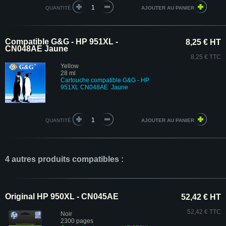
QUANTITÉ
Compatible G&G - HP 951XL -
8,25 € HT
CN048AE Jaune
8,25 € TTC
Yellow
28 ml
Cartouche compatible G&G - HP
951XL CN048AE Jaune
QUANTITÉ
4 autres produits compatibles :
Original HP 950XL - CN045AE
52,42 € HT
52,42 € TTC
Noir
2300 pages