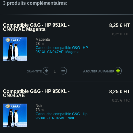
3 produits complémentaires:
Compatible G&G - HP 951XL -
8,25 € HT
CN047AE Magenta
8,25 € TTC
Magenta
28 ml
Cartouche compatible G&G - HP
951XL CN047AE Magenta
QUANTITÉ
Compatible G&G - HP 950XL -
8,25 € HT
CN045AE
8,25 € TTC
Noir
73 ml
Cartouche compatible G&G - Hp
950XL - CN045AE Noir