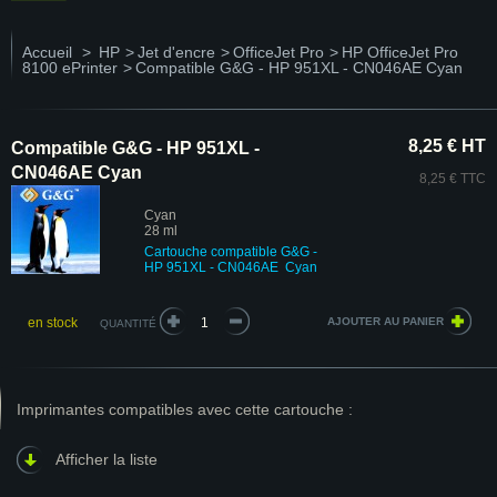
Accueil
>
HP
>
Jet d'encre
>
OfficeJet Pro
>
HP OfficeJet Pro
8100 ePrinter
>
Compatible G&G - HP 951XL - CN046AE Cyan
8,25 € HT
Compatible G&G - HP 951XL -
CN046AE Cyan
8,25 € TTC
Cyan
28 ml
Cartouche compatible G&G -
HP 951XL - CN046AE Cyan
en stock
QUANTITÉ
Imprimantes compatibles avec cette cartouche :
Afficher la liste