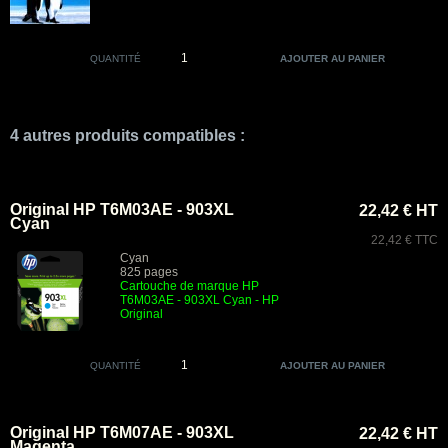
QUANTITÉ
4 autres produits compatibles :
Original HP T6M03AE - 903XL
22,42 € HT
Cyan
22,42 € TTC
Cyan
825 pages
Cartouche de marque HP
T6M03AE - 903XL Cyan - HP
Original
QUANTITÉ
Original HP T6M07AE - 903XL
22,42 € HT
Magenta