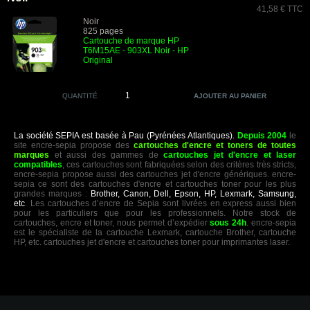
41,58 € TTC
Noir
825 pages
Cartouche de marque HP
T6M15AE - 903XL Noir - HP
Original
QUANTITÉ
La société SEPIA est basée à Pau (Pyrénées Atlantiques).
Depuis 2004
le
site encre-sepia propose des
cartouches d'encre et toners de toutes
marques
et aussi des gammes de
cartouches jet d'encre et laser
compatibles
, ces cartouches sont fabriquées selon des critères très stricts,
encre-sepia propose aussi des cartouches jet d'encre génériques. encre-
sepia ce sont des cartouches d'encre et cartouches toner pour les plus
grandes marques :
Brother, Canon, Dell, Epson, HP, Lexmark, Samsung,
etc
. Les cartouches d’encre de Sepia sont livrées en express aussi bien
pour les particuliers que pour les professionnels. Notre stock de
cartouches, encre et toner, nous permet d’expédier
sous 24h
. encre-sepia
est le spécialiste de la cartouche Lexmark, cartouche Brother, cartouche
HP, etc. cartouches jet d'encre et cartouches toner pour imprimantes laser.