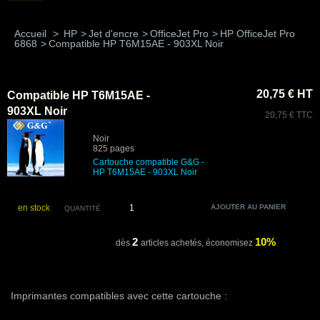
Accueil
>
HP
>
Jet d'encre
>
OfficeJet Pro
>
HP OfficeJet Pro
6868
>
Compatible HP T6M15AE - 903XL Noir
20,75 € HT
Compatible HP T6M15AE -
903XL Noir
20,75 € TTC
Noir
825 pages
Cartouche compatible G&G -
HP T6M15AE - 903XL Noir
en stock
QUANTITÉ
2
10%
dès
articles achetés,
économisez
Imprimantes compatibles avec cette cartouche :