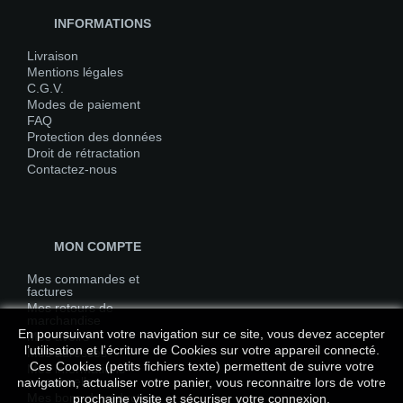
INFORMATIONS
Livraison
Mentions légales
C.G.V.
Modes de paiement
FAQ
Protection des données
Droit de rétractation
Contactez-nous
MON COMPTE
Mes commandes et
factures
Mes retours de
marchandise
En poursuivant votre navigation sur ce site, vous devez accepter
Mes avoirs
l’utilisation et l'écriture de Cookies sur votre appareil connecté.
Mes adresses
Ces Cookies (petits fichiers texte) permettent de suivre votre
Mes informations
personnelles
navigation, actualiser votre panier, vous reconnaitre lors de votre
Mes bons de réduction
prochaine visite et sécuriser votre connexion.