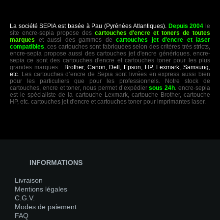
La société SEPIA est basée à Pau (Pyrénées Atlantiques).
Depuis 2004
le
site encre-sepia propose des
cartouches d'encre et toners de toutes
marques
et aussi des gammes de
cartouches jet d'encre et laser
compatibles
, ces cartouches sont fabriquées selon des critères très stricts,
encre-sepia propose aussi des cartouches jet d'encre génériques. encre-
sepia ce sont des cartouches d'encre et cartouches toner pour les plus
grandes marques :
Brother, Canon, Dell, Epson, HP, Lexmark, Samsung,
etc
. Les cartouches d’encre de Sepia sont livrées en express aussi bien
pour les particuliers que pour les professionnels. Notre stock de
cartouches, encre et toner, nous permet d’expédier
sous 24h
. encre-sepia
est le spécialiste de la cartouche Lexmark, cartouche Brother, cartouche
HP, etc. cartouches jet d'encre et cartouches toner pour imprimantes laser.
INFORMATIONS
Livraison
Mentions légales
C.G.V.
Modes de paiement
FAQ