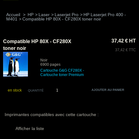
Accueil
>
HP
>
Laser
>
Laserjet Pro
>
HP Laserjet Pro 400 -
M401
>
Compatible HP 80X - CF280X toner noir
37,42 € HT
Compatible HP 80X - CF280X
toner noir
37,42 € TTC
Noir
6900 pages
Cartouche G&G
CF280X
-
Cartouche toner Premium
en stock
QUANTITÉ
Imprimantes compatibles avec cette cartouche :
Afficher la liste