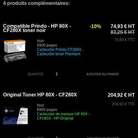
4 produits complémentaires:
Compatible Prindo - HP 80X -
-10%
74,93 € HT
CF280X toner noir
83,25 € HT
74,93 € TTC
Noir
6900 pages
Cartouche Prindo
CF280X
-
Cartouche toner Premium
QUANTITÉ
Original Toner HP 80X - CF280X
204,92 € HT
204,92 € TTC
Noir
6900 pages
Cartouche de marque HP 80X -
CF280X - HP Original