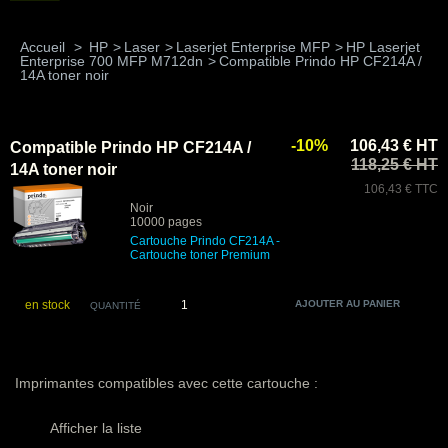
Accueil
>
HP
>
Laser
>
Laserjet Enterprise MFP
>
HP Laserjet
Enterprise 700 MFP M712dn
>
Compatible Prindo HP CF214A /
14A toner noir
-10%
106,43 € HT
Compatible Prindo HP CF214A /
118,25 € HT
14A toner noir
106,43 € TTC
Noir
10000 pages
Cartouche Prindo CF214A
-
Cartouche toner Premium
en stock
QUANTITÉ
Imprimantes compatibles avec cette cartouche :
Afficher la liste