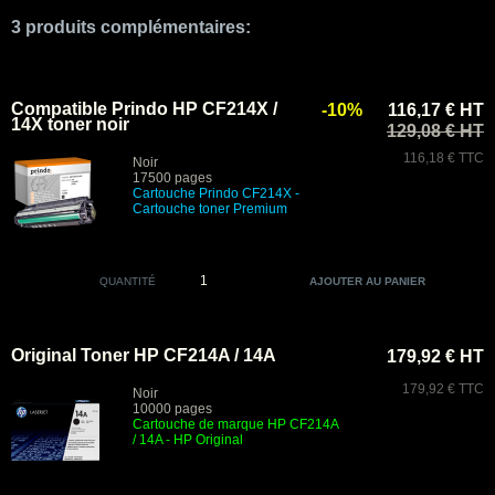
3 produits complémentaires:
Compatible Prindo HP CF214X /
-10%
116,17 € HT
14X toner noir
129,08 € HT
116,18 € TTC
Noir
17500 pages
Cartouche Prindo CF214X
-
Cartouche toner Premium
QUANTITÉ
Original Toner HP CF214A / 14A
179,92 € HT
179,92 € TTC
Noir
10000 pages
Cartouche de marque HP CF214A
/ 14A - HP Original