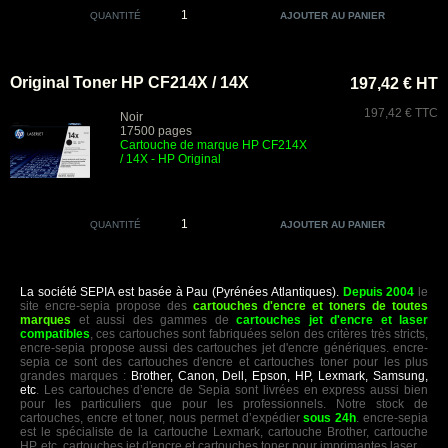
QUANTITÉ
Original Toner HP CF214X / 14X
197,42 € HT
197,42 € TTC
Noir
17500 pages
Cartouche de marque HP CF214X
/ 14X - HP Original
QUANTITÉ
La société SEPIA est basée à Pau (Pyrénées Atlantiques).
Depuis 2004
le
site encre-sepia propose des
cartouches d'encre et toners de toutes
marques
et aussi des gammes de
cartouches jet d'encre et laser
compatibles
, ces cartouches sont fabriquées selon des critères très stricts,
encre-sepia propose aussi des cartouches jet d'encre génériques. encre-
sepia ce sont des cartouches d'encre et cartouches toner pour les plus
grandes marques :
Brother, Canon, Dell, Epson, HP, Lexmark, Samsung,
etc
. Les cartouches d’encre de Sepia sont livrées en express aussi bien
pour les particuliers que pour les professionnels. Notre stock de
cartouches, encre et toner, nous permet d’expédier
sous 24h
. encre-sepia
est le spécialiste de la cartouche Lexmark, cartouche Brother, cartouche
HP, etc. cartouches jet d'encre et cartouches toner pour imprimantes laser.