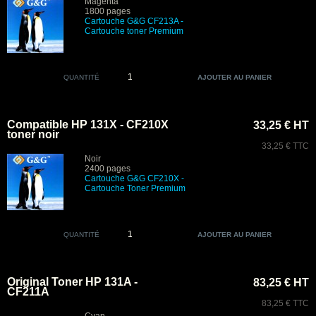
Magenta
1800 pages
Cartouche
G&G
CF213A
-
Cartouche toner Premium
QUANTITÉ
Compatible HP 131X - CF210X
33,25 € HT
toner noir
33,25 € TTC
Noir
2400 pages
Cartouche
G&G
CF210X -
Cartouche Toner Premium
QUANTITÉ
Original Toner HP 131A -
83,25 € HT
CF211A
83,25 € TTC