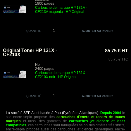
1800 pages
Cartouche de marque HP 131A -
CF213A magenta - HP Original
QUANTITÉ
Original Toner HP 131X -
85,75 € HT
CF210X
85,75 € TTC
Noir
2400 pages
Cartouche de marque HP 131X -
CF210X noir - HP Original
QUANTITÉ
La société SEPIA est basée à Pau (Pyrénées Atlantiques).
Depuis 2004
le
site encre-sepia propose des
cartouches d'encre et toners de toutes
marques
et aussi des gammes de
cartouches jet d'encre et laser
compatibles
, ces cartouches sont fabriquées selon des critères très stricts,
encre-sepia propose aussi des cartouches jet d'encre génériques. encre-