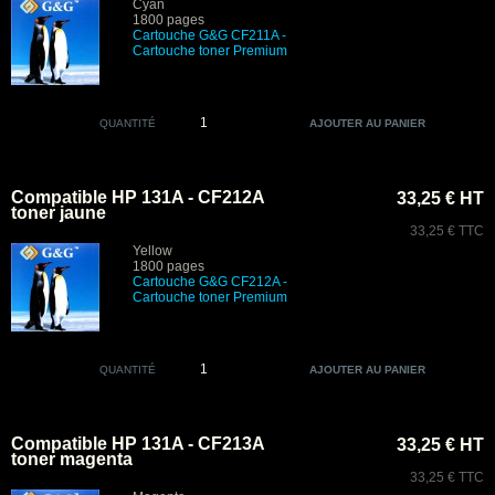
Cyan
1800 pages
Cartouche G&G
CF211A
-
Cartouche toner Premium
QUANTITÉ
Compatible HP 131A - CF212A
33,25 € HT
toner jaune
33,25 € TTC
Yellow
1800 pages
Cartouche G&G CF212A
-
Cartouche toner Premium
QUANTITÉ
Compatible HP 131A - CF213A
33,25 € HT
toner magenta
33,25 € TTC