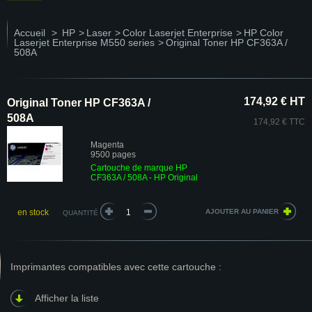
Accueil
>
HP
>
Laser
>
Color Laserjet Enterprise
>
HP Color
Laserjet Enterprise M550 series
>
Original Toner HP CF363A /
508A
174,92 € HT
Original Toner HP CF363A /
508A
174,92 € TTC
Magenta
9500 pages
Cartouche de marque HP
CF363A / 508A - HP Original
en stock
QUANTITÉ
Imprimantes compatibles avec cette cartouche :
Afficher la liste