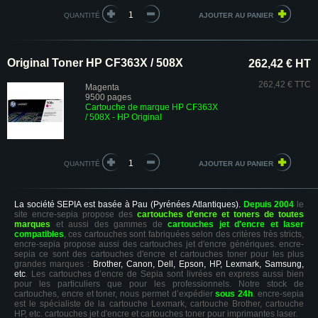
QUANTITÉ
Original Toner HP CF363X / 508X
262,42 € HT
262,42 € TTC
Magenta
9500 pages
Cartouche de marque HP CF363X
/ 508X - HP Original
QUANTITÉ
La société SEPIA est basée à Pau (Pyrénées Atlantiques).
Depuis 2004
le
site encre-sepia propose des
cartouches d'encre et toners de toutes
marques
et aussi des gammes de
cartouches jet d'encre et laser
compatibles
, ces cartouches sont fabriquées selon des critères très stricts,
encre-sepia propose aussi des cartouches jet d'encre génériques. encre-
sepia ce sont des cartouches d'encre et cartouches toner pour les plus
grandes marques :
Brother, Canon, Dell, Epson, HP, Lexmark, Samsung,
etc
. Les cartouches d’encre de Sepia sont livrées en express aussi bien
pour les particuliers que pour les professionnels. Notre stock de
cartouches, encre et toner, nous permet d’expédier
sous 24h
. encre-sepia
est le spécialiste de la cartouche Lexmark, cartouche Brother, cartouche
HP, etc. cartouches jet d'encre et cartouches toner pour imprimantes laser.