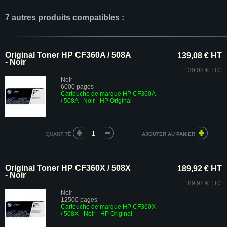
7 autres produits compatibles :
Original Toner HP CF360A / 508A
139,08 € HT
- Noir
139,08 € TTC
Noir
6000 pages
Cartouche de marque HP CF360A
/ 508A - Noir - HP Original
QUANTITÉ
Original Toner HP CF360X / 508X
189,92 € HT
- Noir
189,92 € TTC
Noir
12500 pages
Cartouche de marque HP CF360X
/ 508X - Noir - HP Original