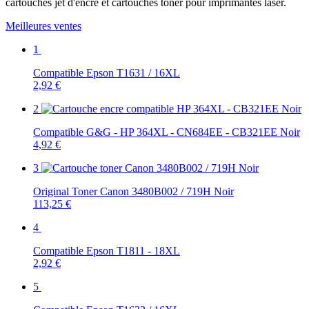
cartouches jet d'encre et cartouches toner pour imprimantes laser.
Meilleures ventes
1
Compatible Epson T1631 / 16XL
2,92 €
2
Compatible G&G - HP 364XL - CN684EE - CB321EE Noir
4,92 €
3
Original Toner Canon 3480B002 / 719H Noir
113,25 €
4
Compatible Epson T1811 - 18XL
2,92 €
5