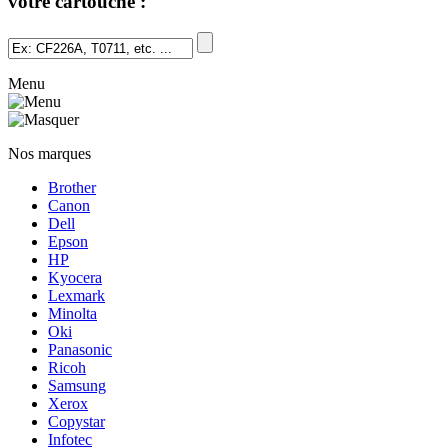
votre cartouche :
Menu
Nos marques
Brother
Canon
Dell
Epson
HP
Kyocera
Lexmark
Minolta
Oki
Panasonic
Ricoh
Samsung
Xerox
Copystar
Infotec