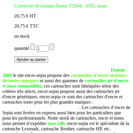
Cartouche de marque Epson T3364 - 33XL jaune
20,75 € HT
20,75 € TTC
en stock
quantité
La société SEPIA est basée à Pau (Pyrénées Atlantiques).
Depuis
2004
le site encre-sepia propose des
cartouches d'encre et toners
de toutes marques
et aussi des gammes de
cartouches jet d'encre
et laser compatibles
, ces cartouches sont fabriquées selon des
critères très stricts, encre-sepia propose aussi des cartouches jet
d'encre génériques. encre-sepia ce sont des cartouches d'encre et
cartouches toner pour les plus grandes marques :
Brother, Canon,
Dell, Epson, HP, Lexmark, Samsung, etc
. Les cartouches d’encre de
Sepia sont livrées en express aussi bien pour les particuliers que
pour les professionnels. Notre stock de cartouches, encre et toner,
nous permet d’expédier
sous 24h
. encre-sepia est le spécialiste de la
cartouche Lexmark, cartouche Brother, cartouche HP, etc.