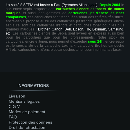
La société SEPIA est basée à Pau (Pyrénées Atlantiques).
Depuis 2004
le
site encre-sepia propose des
cartouches d'encre et toners de toutes
marques
et aussi des gammes de
cartouches jet d'encre et laser
compatibles
, ces cartouches sont fabriquées selon des critères très stricts,
encre-sepia propose aussi des cartouches jet d'encre génériques. encre-
sepia ce sont des cartouches d'encre et cartouches toner pour les plus
grandes marques :
Brother, Canon, Dell, Epson, HP, Lexmark, Samsung,
etc
. Les cartouches d’encre de Sepia sont livrées en express aussi bien
pour les particuliers que pour les professionnels. Notre stock de
cartouches, encre et toner, nous permet d’expédier
sous 24h
. encre-sepia
est le spécialiste de la cartouche Lexmark, cartouche Brother, cartouche
HP, etc. cartouches jet d'encre et cartouches toner pour imprimantes laser.
INFORMATIONS
Livraison
Mentions légales
C.G.V.
Modes de paiement
FAQ
Protection des données
Droit de rétractation