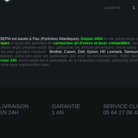
QUANTITÉ
 SEPIA est basée à Pau (Pyrénées Atlantiques).
Depuis 2004
le site encre-sepia
rques
et aussi des gammes de
cartouches jet d'encre et laser compatibles
, ce
ts, encre-sepia propose aussi des cartouches jet d'encre génériques. encre-sepia
 les plus grandes marques :
Brother, Canon, Dell, Epson, HP, Lexmark, Samsun
 express aussi bien pour les particuliers que pour les professionnels. Notre sto
r
sous 24h
. encre-sepia est le spécialiste de la cartouche Lexmark, cartouche Broth
 toner pour imprimantes laser.
LIVRAISON
GARANTIE
SERVICE CL
EN 24H
1 AN
05 64 27 08 4