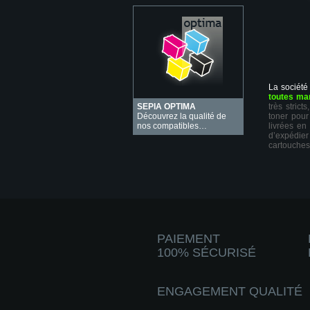
La société
toutes ma
SEPIA OPTIMA
très stric
Découvrez la qualité de
toner pour
nos compatibles…
livrées en
d’expédie
cartouches
PAIEMENT
100% SÉCURISÉ
ENGAGEMENT QUALITÉ