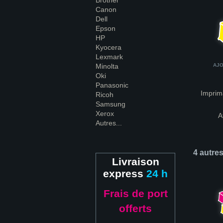
Brother
Canon
Dell
Epson
HP
Kyocera
Lexmark
Minolta
AJO
Oki
Panasonic
Imprim
Ricoh
Samsung
Xerox
A
Autres...
4 autre
Livraison
express
24 h
Frais de port
offerts