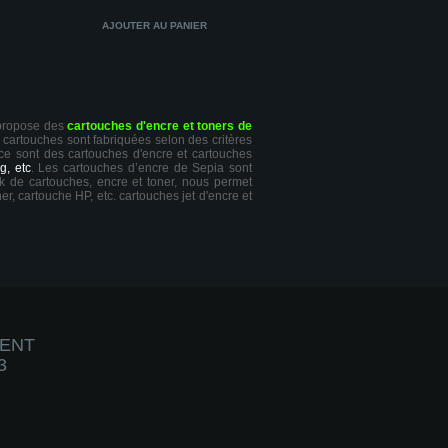
 propose des
cartouches d'encre et toners de
s cartouches sont fabriquées selon des critères
 ce sont des cartouches d'encre et cartouches
g, etc
. Les cartouches d’encre de Sepia sont
ck de cartouches, encre et toner, nous permet
er, cartouche HP, etc. cartouches jet d'encre et
IENT
3