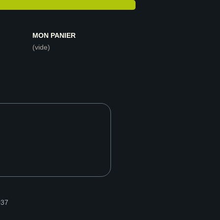
MON PANIER
(vide)
037