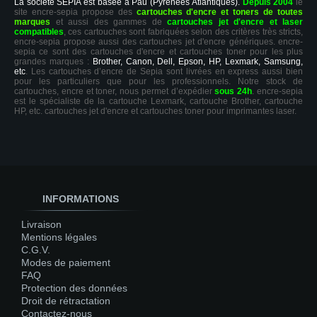
La société SEPIA est basée à Pau (Pyrénées Atlantiques).
Depuis 2004
le
site encre-sepia propose des
cartouches d'encre et toners de toutes
marques
et aussi des gammes de
cartouches jet d'encre et laser
compatibles
, ces cartouches sont fabriquées selon des critères très stricts,
encre-sepia propose aussi des cartouches jet d'encre génériques. encre-
sepia ce sont des cartouches d'encre et cartouches toner pour les plus
grandes marques :
Brother, Canon, Dell, Epson, HP, Lexmark, Samsung,
etc
. Les cartouches d’encre de Sepia sont livrées en express aussi bien
pour les particuliers que pour les professionnels. Notre stock de
cartouches, encre et toner, nous permet d’expédier
sous 24h
. encre-sepia
est le spécialiste de la cartouche Lexmark, cartouche Brother, cartouche
HP, etc. cartouches jet d'encre et cartouches toner pour imprimantes laser.
INFORMATIONS
Livraison
Mentions légales
C.G.V.
Modes de paiement
FAQ
Protection des données
Droit de rétractation
Contactez-nous