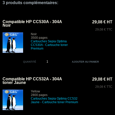
3 produits complémentaires:
Compatible HP CC530A - 304A
29,08 € HT
Noir
29,08 € TTC
Noir
3500 pages
Cartouches Sepia Optima
CC530A
-
Cartouche toner
Premium
QUANTITÉ
Compatible HP CC532A - 304A
29,08 € HT
toner Jaune
29,08 € TTC
Yellow
2800 pages
Cartouches Sepia Optima CC532
Jaune
- Cartouche toner Premium