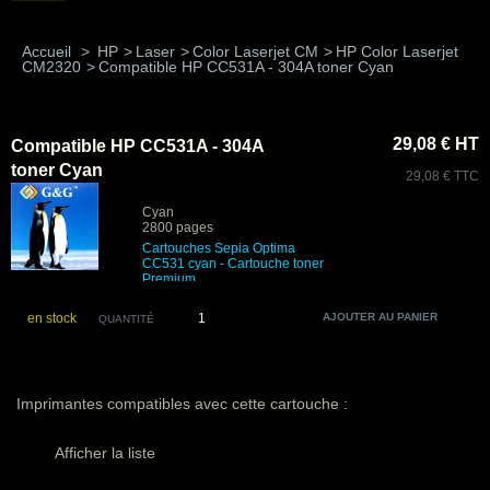
Accueil
>
HP
>
Laser
>
Color Laserjet CM
>
HP Color Laserjet
CM2320
>
Compatible HP CC531A - 304A toner Cyan
29,08 € HT
Compatible HP CC531A - 304A
toner Cyan
29,08 € TTC
Cyan
2800 pages
Cartouches Sepia Optima
CC531 cyan
- Cartouche toner
Premium
en stock
QUANTITÉ
Imprimantes compatibles avec cette cartouche :
Afficher la liste