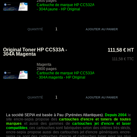
2800 pages
Cartouche de marque HP CC532A
- 304A jaune - HP Original
QUANTITÉ
Original Toner HP CC533A -
111,58 € HT
304A Magenta
111,58 € TTC
Magenta
2800 pages
Cartouche de marque HP CC533A
- 304A magenta - HP Original
QUANTITÉ
La société SEPIA est basée à Pau (Pyrénées Atlantiques).
Depuis 2004
le
site encre-sepia propose des
cartouches d'encre et toners de toutes
marques
et aussi des gammes de
cartouches jet d'encre et laser
compatibles
, ces cartouches sont fabriquées selon des critères très stricts,
encre-sepia propose aussi des cartouches jet d'encre génériques. encre-
sepia ce sont des cartouches d'encre et cartouches toner pour les plus