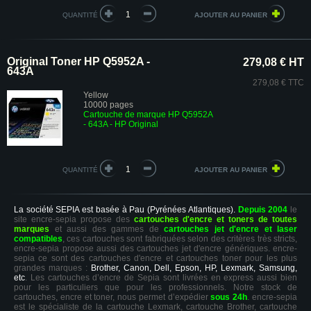
QUANTITÉ
Original Toner HP Q5952A -
279,08 € HT
643A
279,08 € TTC
Yellow
10000 pages
Cartouche de marque HP Q5952A
- 643A - HP Original
QUANTITÉ
La société SEPIA est basée à Pau (Pyrénées Atlantiques).
Depuis 2004
le
site encre-sepia propose des
cartouches d'encre et toners de toutes
marques
et aussi des gammes de
cartouches jet d'encre et laser
compatibles
, ces cartouches sont fabriquées selon des critères très stricts,
encre-sepia propose aussi des cartouches jet d'encre génériques. encre-
sepia ce sont des cartouches d'encre et cartouches toner pour les plus
grandes marques :
Brother, Canon, Dell, Epson, HP, Lexmark, Samsung,
etc
. Les cartouches d’encre de Sepia sont livrées en express aussi bien
pour les particuliers que pour les professionnels. Notre stock de
cartouches, encre et toner, nous permet d’expédier
sous 24h
. encre-sepia
est le spécialiste de la cartouche Lexmark, cartouche Brother, cartouche