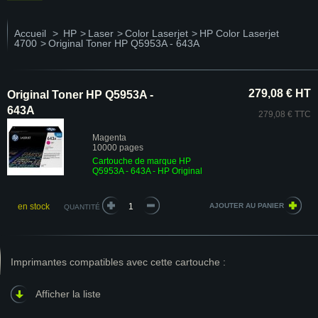
Accueil
>
HP
>
Laser
>
Color Laserjet
>
HP Color Laserjet
4700
>
Original Toner HP Q5953A - 643A
279,08 € HT
Original Toner HP Q5953A -
643A
279,08 € TTC
Magenta
10000 pages
Cartouche de marque HP
Q5953A - 643A - HP Original
en stock
QUANTITÉ
Imprimantes compatibles avec cette cartouche :
Afficher la liste