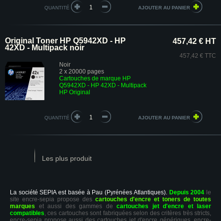
QUANTITÉ
Original Toner HP Q5942XD - HP
457,42 € HT
42XD - Multipack noir
457,42 € TTC
Noir
2 x 20000 pages
Cartouches de marque HP
Q5942XD - HP 42XD - Multipack
HP Original
QUANTITÉ
Les plus produit
La société SEPIA est basée à Pau (Pyrénées Atlantiques).
Depuis 2004
le
site encre-sepia propose des
cartouches d'encre et toners de toutes
marques
et aussi des gammes de
cartouches jet d'encre et laser
compatibles
, ces cartouches sont fabriquées selon des critères très stricts,
encre-sepia propose aussi des cartouches jet d'encre génériques. encre-