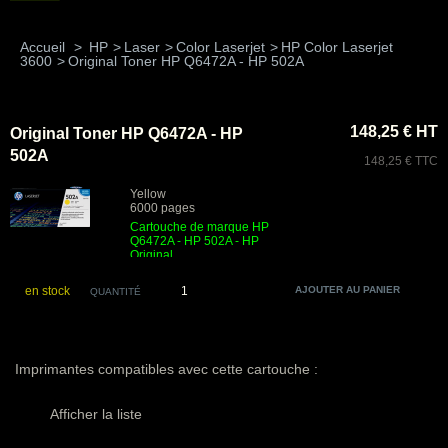
Accueil
>
HP
>
Laser
>
Color Laserjet
>
HP Color Laserjet
3600
>
Original Toner HP Q6472A - HP 502A
148,25 € HT
Original Toner HP Q6472A - HP
502A
148,25 € TTC
Yellow
6000 pages
Cartouche de marque HP
Q6472A - HP 502A - HP
Original
en stock
QUANTITÉ
Imprimantes compatibles avec cette cartouche :
Afficher la liste