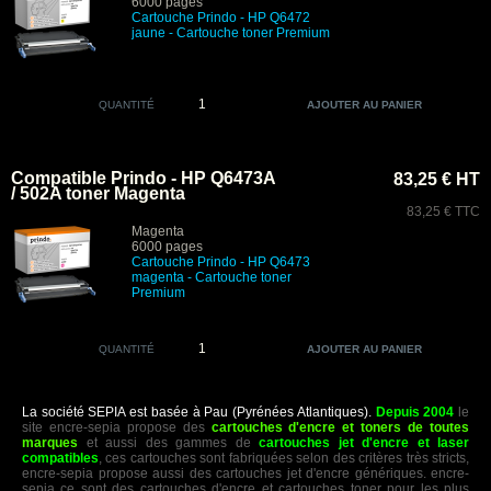
6000 pages
Cartouche Prindo
- HP Q6472
jaune
- Cartouche toner Premium
QUANTITÉ
Compatible Prindo - HP Q6473A
83,25 € HT
/ 502A toner Magenta
83,25 € TTC
Magenta
6000 pages
Cartouche Prindo - HP Q6473
magenta
- Cartouche toner
Premium
QUANTITÉ
La société SEPIA est basée à Pau (Pyrénées Atlantiques).
Depuis 2004
le
site encre-sepia propose des
cartouches d'encre et toners de toutes
marques
et aussi des gammes de
cartouches jet d'encre et laser
compatibles
, ces cartouches sont fabriquées selon des critères très stricts,
encre-sepia propose aussi des cartouches jet d'encre génériques. encre-
sepia ce sont des cartouches d'encre et cartouches toner pour les plus