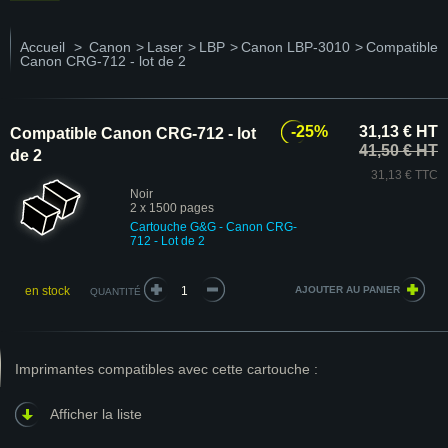
Accueil
>
Canon
>
Laser
>
LBP
>
Canon LBP-3010
>
Compatible
Canon CRG-712 - lot de 2
-25%
31,13 € HT
Compatible Canon CRG-712 - lot
41,50 € HT
de 2
31,13 € TTC
Noir
2 x 1500 pages
Cartouche
G&G
- Canon CRG-
712 - Lot de 2
en stock
QUANTITÉ
Imprimantes compatibles avec cette cartouche :
Afficher la liste