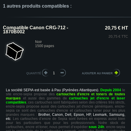
1 autres produits compatibles :
Compatible Canon CRG-712 -
20,75 € HT
1870B002
20,75 € TTC
Noir
1500 pages
QUANTITÉ
La société SEPIA est basée à Pau (Pyrénées Atlantiques).
Depuis 2004
le
site encre-sepia propose des
cartouches d'encre et toners de toutes
marques
et aussi des gammes de
cartouches jet d'encre et laser
compatibles
, ces cartouches sont fabriquées selon des critères très stricts,
encre-sepia propose aussi des cartouches jet d'encre génériques. encre-
sepia ce sont des cartouches d'encre et cartouches toner pour les plus
grandes marques :
Brother, Canon, Dell, Epson, HP, Lexmark, Samsung,
etc
. Les cartouches d’encre de Sepia sont livrées en express aussi bien
pour les particuliers que pour les professionnels. Notre stock de
cartouches, encre et toner, nous permet d’expédier
sous 24h
. encre-sepia