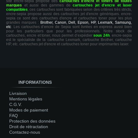
site encre-sepia propose des
cartouches d'encre et toners de toutes
marques
et aussi des gammes de
cartouches jet d'encre et laser
compatibles
, ces cartouches sont fabriquées selon des critères très stricts,
encre-sepia propose aussi des cartouches jet d'encre génériques. encre-
sepia ce sont des cartouches d'encre et cartouches toner pour les plus
grandes marques :
Brother, Canon, Dell, Epson, HP, Lexmark, Samsung,
etc
. Les cartouches d’encre de Sepia sont livrées en express aussi bien
pour les particuliers que pour les professionnels. Notre stock de
cartouches, encre et toner, nous permet d’expédier
sous 24h
. encre-sepia
est le spécialiste de la cartouche Lexmark, cartouche Brother, cartouche
HP, etc. cartouches jet d'encre et cartouches toner pour imprimantes laser.
INFORMATIONS
Livraison
Mentions légales
C.G.V.
Modes de paiement
FAQ
Protection des données
Droit de rétractation
Contactez-nous