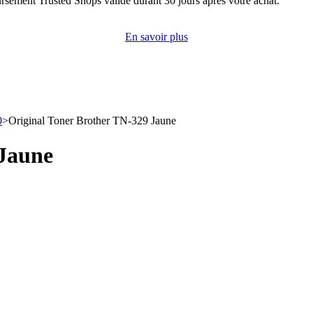
rsement Trusted Shops valide durant 30 jours après votre achat.
En savoir plus
0
>
Original Toner Brother TN-329 Jaune
 Jaune