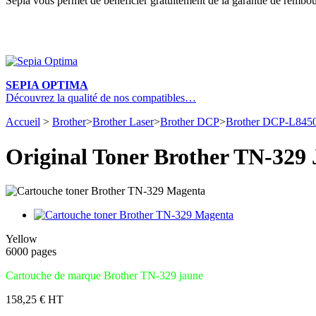
Sepia vous permet de bénéficier gratuitement de la garantie de rembou
SEPIA OPTIMA
Découvrez la qualité de nos compatibles…
Accueil
>
Brother
>
Brother Laser
>
Brother DCP
>
Brother DCP-L845
Original Toner Brother TN-329
Yellow
6000 pages
Cartouche
de marque
Brother TN-329 jaune
158,25 € HT