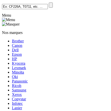
Menu
Nos marques
Brother
Canon
Dell
Epson
HP
Kyocera
Lexmark
Minolta
Oki
Panasonic
Ricoh
Samsung
Xerox
Copystar
Infotec
Lanier