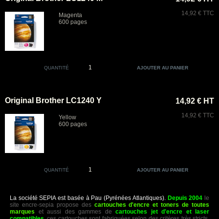
14,92 € TTC
Magenta
600 pages
QUANTITÉ
Original Brother LC1240 Y
14,92 € HT
14,92 € TTC
Yellow
600 pages
QUANTITÉ
La société SEPIA est basée à Pau (Pyrénées Atlantiques).
Depuis 2004
le
site encre-sepia propose des
cartouches d'encre et toners de toutes
marques
et aussi des gammes de
cartouches jet d'encre et laser
compatibles
, ces cartouches sont fabriquées selon des critères très stricts,