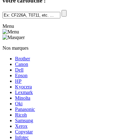
votre cartouche :
Menu
Nos marques
Brother
Canon
Dell
Epson
HP
Kyocera
Lexmark
Minolta
Oki
Panasonic
Ricoh
Samsung
Xerox
Copystar
Infotec