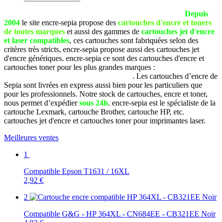
La société SEPIA est basée à Pau (Pyrénées Atlantiques).
Depuis
2004
le site encre-sepia propose des
cartouches d'encre et toners
de toutes marques
et aussi des gammes de
cartouches jet d'encre
et laser compatibles
, ces cartouches sont fabriquées selon des
critères très stricts, encre-sepia propose aussi des cartouches jet
d'encre génériques. encre-sepia ce sont des cartouches d'encre et
cartouches toner pour les plus grandes marques :
Brother, Canon,
Dell, Epson, HP, Lexmark, Samsung, etc
. Les cartouches d’encre de
Sepia sont livrées en express aussi bien pour les particuliers que
pour les professionnels. Notre stock de cartouches, encre et toner,
nous permet d’expédier
sous 24h
. encre-sepia est le spécialiste de la
cartouche Lexmark, cartouche Brother, cartouche HP, etc.
cartouches jet d'encre et cartouches toner pour imprimantes laser.
Meilleures ventes
1
Compatible Epson T1631 / 16XL
2,92 €
2
Compatible G&G - HP 364XL - CN684EE - CB321EE Noir