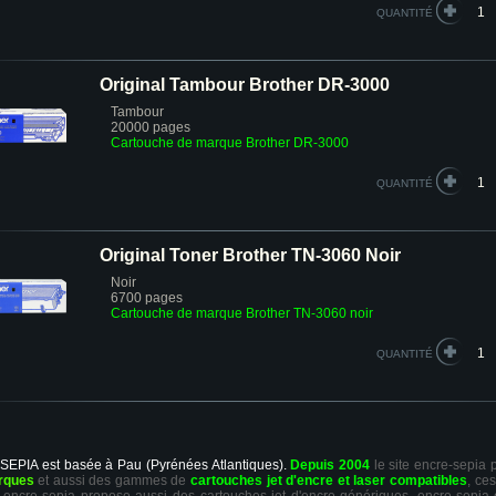
QUANTITÉ
Original Tambour Brother DR-3000
Tambour
20000 pages
Cartouche de marque Brother DR-3000
QUANTITÉ
Original Toner Brother TN-3060 Noir
Noir
6700 pages
Cartouche de marque Brother TN-3060 noir
QUANTITÉ
 SEPIA est basée à Pau (Pyrénées Atlantiques).
Depuis 2004
le site encre-sepia
rques
et aussi des gammes de
cartouches jet d'encre et laser compatibles
, ce