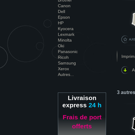
Brother
Canon
Dell
Epson
HP
Kyocera
Lexmark
Minolta
AJO
Oki
Panasonic
Imprim
Ricoh
Samsung
Xerox
A
Autres...
3 autre
Livraison
express
24 h
Frais de port
offerts