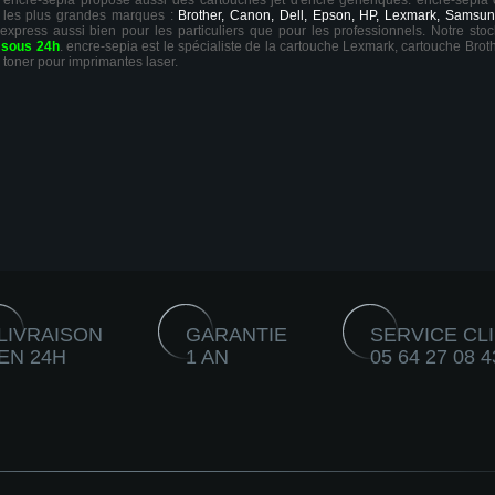
ts, encre-sepia propose aussi des cartouches jet d'encre génériques. encre-sepia
 les plus grandes marques :
Brother, Canon, Dell, Epson, HP, Lexmark, Samsun
 express aussi bien pour les particuliers que pour les professionnels. Notre sto
r
sous 24h
. encre-sepia est le spécialiste de la cartouche Lexmark, cartouche Broth
 toner pour imprimantes laser.
LIVRAISON
GARANTIE
SERVICE CL
EN 24H
1 AN
05 64 27 08 4