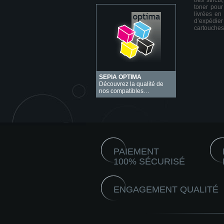
très stric
toner pour
livrées en
d’expédie
cartouches
SEPIA OPTIMA
Découvrez la qualité de
nos compatibles…
PAIEMENT
100% SÉCURISÉ
ENGAGEMENT QUALITÉ