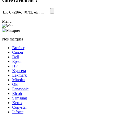
votre cartouche :
Menu
Nos marques
Brother
Canon
Dell
Epson
HP
Kyocera
Lexmark
Minolta
Oki
Panasonic
Ricoh
Samsung
Xerox
Copystar
Infotec