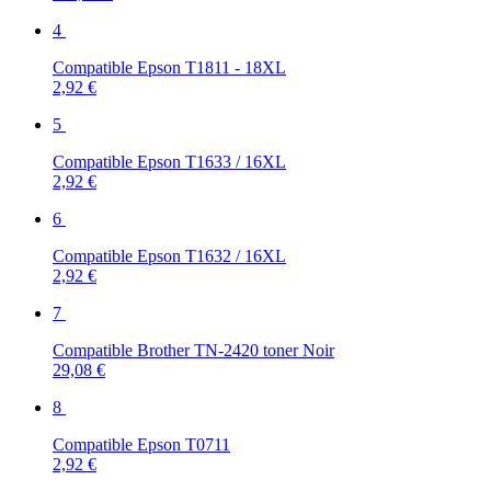
4
Compatible Epson T1811 - 18XL
2,92 €
5
Compatible Epson T1633 / 16XL
2,92 €
6
Compatible Epson T1632 / 16XL
2,92 €
7
Compatible Brother TN-2420 toner Noir
29,08 €
8
Compatible Epson T0711
2,92 €