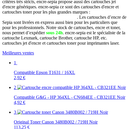
critères très stricts, encre-sepia propose aussi des cartouches jet
d'encre génériques. encre-sepia ce sont des cartouches d'encre et
cartouches toner pour les plus grandes marques :
Brother, Canon,
Dell, Epson, HP, Lexmark, Samsung, etc
. Les cartouches d’encre de
Sepia sont livrées en express aussi bien pour les particuliers que
pour les professionnels. Notre stock de cartouches, encre et toner,
nous permet d’expédier
sous 24h
. encre-sepia est le spécialiste de la
cartouche Lexmark, cartouche Brother, cartouche HP, etc.
cartouches jet d'encre et cartouches toner pour imprimantes laser.
Meilleures ventes
1
Compatible Epson T1631 / 16XL
2,92 €
2
Compatible G&G - HP 364XL - CN684EE - CB321EE Noir
4,92 €
3
Original Toner Canon 3480B002 / 719H Noir
113,25 €