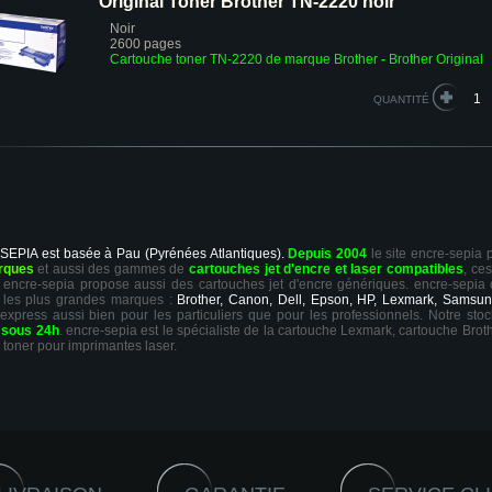
Original Toner Brother TN-2220 noir
Noir
2600 pages
Cartouche toner TN-2220 de marque Brother
-
Brother Original
QUANTITÉ
 SEPIA est basée à Pau (Pyrénées Atlantiques).
Depuis 2004
le site encre-sepia
rques
et aussi des gammes de
cartouches jet d'encre et laser compatibles
, ce
ts, encre-sepia propose aussi des cartouches jet d'encre génériques. encre-sepia
 les plus grandes marques :
Brother, Canon, Dell, Epson, HP, Lexmark, Samsun
 express aussi bien pour les particuliers que pour les professionnels. Notre sto
r
sous 24h
. encre-sepia est le spécialiste de la cartouche Lexmark, cartouche Broth
 toner pour imprimantes laser.