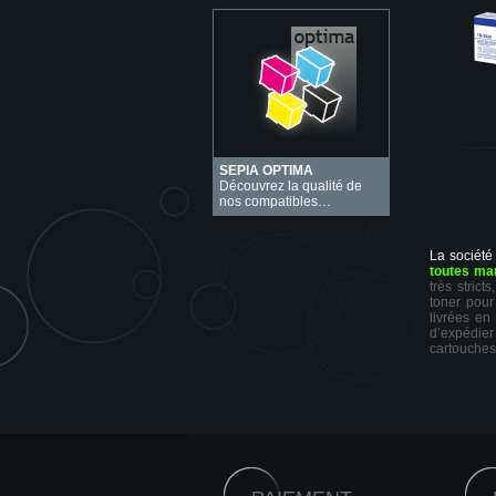
SEPIA OPTIMA
Découvrez la qualité de
nos compatibles…
La société
toutes ma
très stric
toner pour
livrées en
d’expédie
cartouches