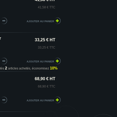
41,58 € TTC
r
33,25 € HT
33,25 € TTC
2
10%
dès
articles achetés,
économisez
68,90 € HT
68,90 € TTC