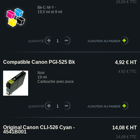
18,00 € TTC
Bk-C-M-Y -
19,5 ml et 9 ml
QUANTITÉ
Compatible Canon PGI-525 Bk
4,92 € HT
4,92 € TTC
Noir
19 ml
Cartouche avec puce
QUANTITÉ
Original Canon CLI-526 Cyan -
14,08 € HT
4541B001
14,08 € TTC