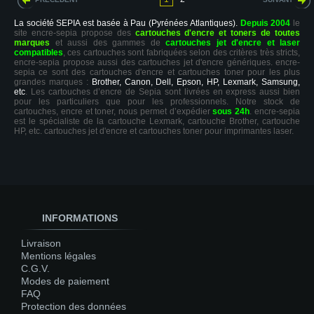
La société SEPIA est basée à Pau (Pyrénées Atlantiques).
Depuis 2004
le
site encre-sepia propose des
cartouches d'encre et toners de toutes
marques
et aussi des gammes de
cartouches jet d'encre et laser
compatibles
, ces cartouches sont fabriquées selon des critères très stricts,
encre-sepia propose aussi des cartouches jet d'encre génériques. encre-
sepia ce sont des cartouches d'encre et cartouches toner pour les plus
grandes marques :
Brother, Canon, Dell, Epson, HP, Lexmark, Samsung,
etc
. Les cartouches d’encre de Sepia sont livrées en express aussi bien
pour les particuliers que pour les professionnels. Notre stock de
cartouches, encre et toner, nous permet d’expédier
sous 24h
. encre-sepia
est le spécialiste de la cartouche Lexmark, cartouche Brother, cartouche
HP, etc. cartouches jet d'encre et cartouches toner pour imprimantes laser.
INFORMATIONS
Livraison
Mentions légales
C.G.V.
Modes de paiement
FAQ
Protection des données