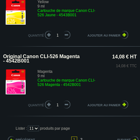
Yellow
9 ml
Cartouche de marque Canon CLI-
526 Jaune - 4543B001
QUANTITÉ
Original Canon CLI-526 Magenta
14,08 € HT
- 4542B001
14,08 € TTC
Magenta
9 ml
Cartouche de marque Canon CLI-
526 Magenta - 4542B001
QUANTITÉ
Lister :
produits par page
1
2
PRÉCÉDENT
SUIVANT