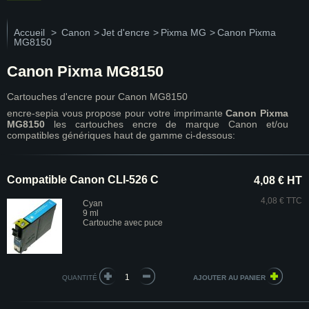
Accueil
>
Canon
>
Jet d'encre
>
Pixma MG
>
Canon Pixma
MG8150
Canon Pixma MG8150
Cartouches d'encre pour Canon MG8150
encre-sepia vous propose pour votre imprimante
Canon Pixma
MG8150
les cartouches encre de marque Canon et/ou
compatibles génériques haut de gamme ci-dessous:
Compatible Canon CLI-526 C
4,08 € HT
4,08 € TTC
Cyan
9 ml
Cartouche avec puce
QUANTITÉ