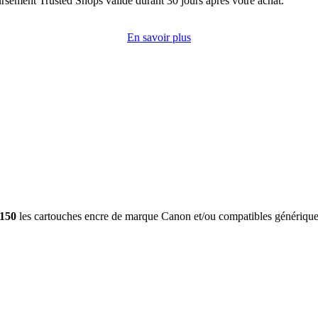
rsement Trusted Shops valide durant 30 jours après votre achat.
En savoir plus
150
les cartouches encre de marque Canon et/ou compatibles génériqu