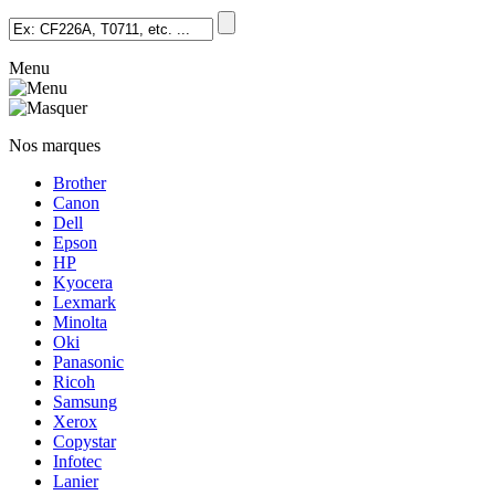
Menu
Nos marques
Brother
Canon
Dell
Epson
HP
Kyocera
Lexmark
Minolta
Oki
Panasonic
Ricoh
Samsung
Xerox
Copystar
Infotec
Lanier