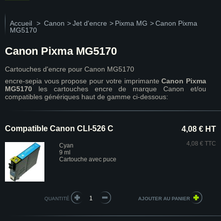
Accueil
>
Canon
>
Jet d'encre
>
Pixma MG
>
Canon Pixma
MG5170
Canon Pixma MG5170
Cartouches d'encre pour Canon MG5170
encre-sepia vous propose pour votre imprimante
Canon Pixma
MG5170
les cartouches encre de marque Canon et/ou
compatibles génériques haut de gamme ci-dessous:
Compatible Canon CLI-526 C
4,08 € HT
4,08 € TTC
Cyan
9 ml
Cartouche avec puce
QUANTITÉ