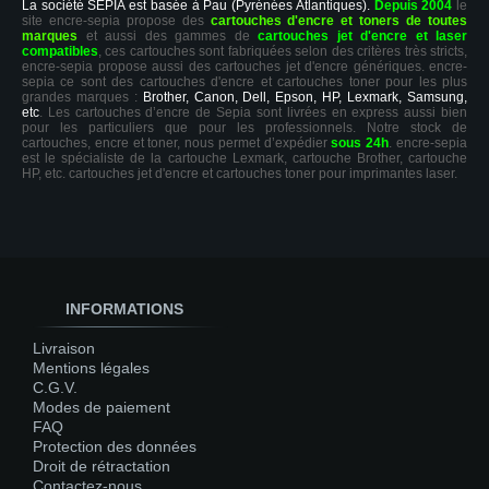
La société SEPIA est basée à Pau (Pyrénées Atlantiques).
Depuis 2004
le
site encre-sepia propose des
cartouches d'encre et toners de toutes
marques
et aussi des gammes de
cartouches jet d'encre et laser
compatibles
, ces cartouches sont fabriquées selon des critères très stricts,
encre-sepia propose aussi des cartouches jet d'encre génériques. encre-
sepia ce sont des cartouches d'encre et cartouches toner pour les plus
grandes marques :
Brother, Canon, Dell, Epson, HP, Lexmark, Samsung,
etc
. Les cartouches d’encre de Sepia sont livrées en express aussi bien
pour les particuliers que pour les professionnels. Notre stock de
cartouches, encre et toner, nous permet d’expédier
sous 24h
. encre-sepia
est le spécialiste de la cartouche Lexmark, cartouche Brother, cartouche
HP, etc. cartouches jet d'encre et cartouches toner pour imprimantes laser.
INFORMATIONS
Livraison
Mentions légales
C.G.V.
Modes de paiement
FAQ
Protection des données
Droit de rétractation
Contactez-nous