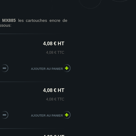
a MX885
les cartouches encre de
ssous:
4,08 € HT
4,08 € TTC
4,08 € HT
4,08 € TTC