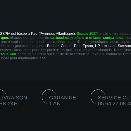
 SEPIA est basée à Pau (Pyrénées Atlantiques).
Depuis 2004
le site encre-sepia
rques
et aussi des gammes de
cartouches jet d'encre et laser compatibles
, ce
ts, encre-sepia propose aussi des cartouches jet d'encre génériques. encre-sepia
 les plus grandes marques :
Brother, Canon, Dell, Epson, HP, Lexmark, Samsun
 express aussi bien pour les particuliers que pour les professionnels. Notre sto
r
sous 24h
. encre-sepia est le spécialiste de la cartouche Lexmark, cartouche Broth
 toner pour imprimantes laser.
LIVRAISON
GARANTIE
SERVICE CL
EN 24H
1 AN
05 64 27 08 4