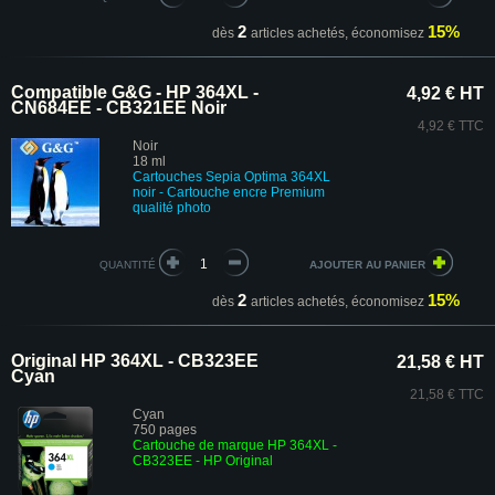
2
15%
dès
articles achetés,
économisez
Compatible G&G - HP 364XL -
4,92 € HT
CN684EE - CB321EE Noir
4,92 € TTC
Noir
18 ml
Cartouches
Sepia Optima
364XL
noir
-
Cartouche encre Premium
qualité photo
QUANTITÉ
2
15%
dès
articles achetés,
économisez
Original HP 364XL - CB323EE
21,58 € HT
Cyan
21,58 € TTC
Cyan
750 pages
Cartouche de marque HP 364XL -
CB323EE
- HP Original