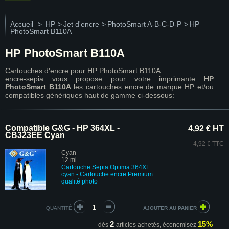
Accueil
>
HP
>
Jet d'encre
>
PhotoSmart A-B-C-D-P
>
HP
PhotoSmart B110A
HP PhotoSmart B110A
Cartouches d'encre pour HP PhotoSmart B110A
encre-sepia vous propose pour votre imprimante
HP
PhotoSmart B110A
les cartouches encre de marque HP et/ou
compatibles génériques haut de gamme ci-dessous:
Compatible G&G - HP 364XL -
4,92 € HT
CB323EE Cyan
4,92 € TTC
Cyan
12 ml
Cartouche Sepia Optima 364XL
cyan - Cartouche encre Premium
qualité photo
QUANTITÉ
2
15%
dès
articles achetés,
économisez