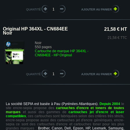
QUANTITÉ
Original HP 364XL - CN684EE
21,58 € HT
Noir
21,58 € TTC
Noir
550 pages
Cartouche de marque HP 364XL -
CN684EE - HP Original
QUANTITÉ
La société SEPIA est basée à Pau (Pyrénées Atlantiques).
Depuis 2004
le
site encre-sepia propose des
cartouches d'encre et toners de toutes
marques
et aussi des gammes de
cartouches jet d'encre et laser
compatibles
, ces cartouches sont fabriquées selon des critères très stricts,
encre-sepia propose aussi des cartouches jet d'encre génériques. encre-
sepia ce sont des cartouches d'encre et cartouches toner pour les plus
grandes marques :
Brother, Canon, Dell, Epson, HP, Lexmark, Samsung,