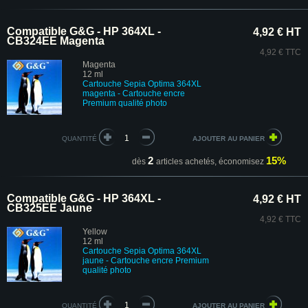
Compatible G&G - HP 364XL -
4,92 € HT
CB324EE Magenta
4,92 € TTC
Magenta
12 ml
Cartouche
Sepia Optima
364XL
magenta - Cartouche encre
Premium
qualité photo
QUANTITÉ
2
15%
dès
articles achetés,
économisez
Compatible G&G - HP 364XL -
4,92 € HT
CB325EE Jaune
4,92 € TTC
Yellow
12 ml
Cartouche Sepia Optima 364XL
jaune - Cartouche encre Premium
qualité photo
QUANTITÉ