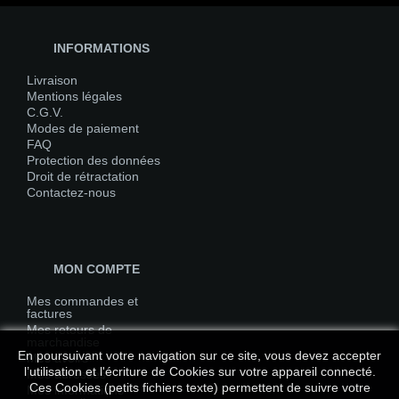
INFORMATIONS
Livraison
Mentions légales
C.G.V.
Modes de paiement
FAQ
Protection des données
Droit de rétractation
Contactez-nous
MON COMPTE
Mes commandes et
factures
Mes retours de
marchandise
En poursuivant votre navigation sur ce site, vous devez accepter
Mes avoirs
l’utilisation et l'écriture de Cookies sur votre appareil connecté.
Mes adresses
Ces Cookies (petits fichiers texte) permettent de suivre votre
Mes informations