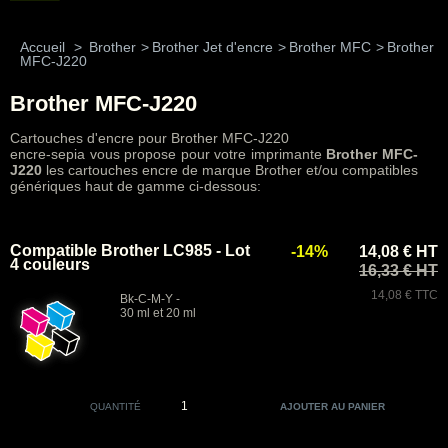
Accueil
>
Brother
>
Brother Jet d'encre
>
Brother MFC
>
Brother
MFC-J220
Brother MFC-J220
Cartouches d'encre pour Brother MFC-J220
encre-sepia vous propose pour votre imprimante
Brother MFC-
J220
les cartouches encre de marque Brother et/ou compatibles
génériques haut de gamme ci-dessous:
Compatible Brother LC985 - Lot
-14%
14,08 € HT
4 couleurs
16,33 € HT
14,08 € TTC
Bk-C-M-Y -
30 ml et 20 ml
QUANTITÉ