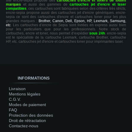
site encre-sepia propose des
cartouches d'encre et toners de toutes
marques
et aussi des gammes de
cartouches jet d'encre et laser
compatibles
, ces cartouches sont fabriquées selon des critères très stricts,
encre-sepia propose aussi des cartouches jet d'encre génériques. encre-
sepia ce sont des cartouches d'encre et cartouches toner pour les plus
grandes marques :
Brother, Canon, Dell, Epson, HP, Lexmark, Samsung,
etc
. Les cartouches d’encre de Sepia sont livrées en express aussi bien
pour les particuliers que pour les professionnels. Notre stock de
cartouches, encre et toner, nous permet d’expédier
sous 24h
. encre-sepia
est le spécialiste de la cartouche Lexmark, cartouche Brother, cartouche
HP, etc. cartouches jet d'encre et cartouches toner pour imprimantes laser.
INFORMATIONS
Livraison
Mentions légales
C.G.V.
Modes de paiement
FAQ
Protection des données
Droit de rétractation
Contactez-nous