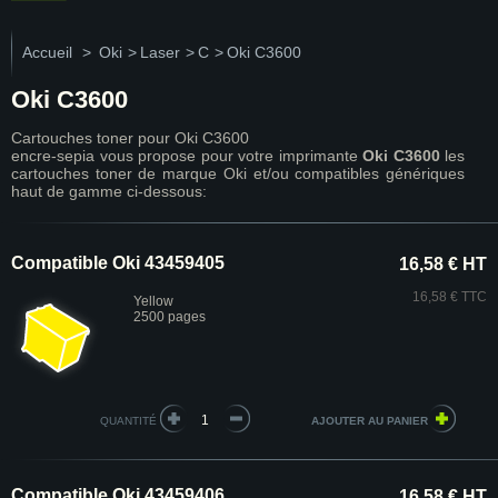
Accueil
>
Oki
>
Laser
>
C
>
Oki C3600
Oki C3600
Cartouches toner pour Oki C3600
encre-sepia vous propose pour votre imprimante
Oki C3600
les
cartouches toner de marque Oki et/ou compatibles génériques
haut de gamme ci-dessous:
Compatible Oki 43459405
16,58 € HT
16,58 € TTC
Yellow
2500 pages
QUANTITÉ
Compatible Oki 43459406
16,58 € HT