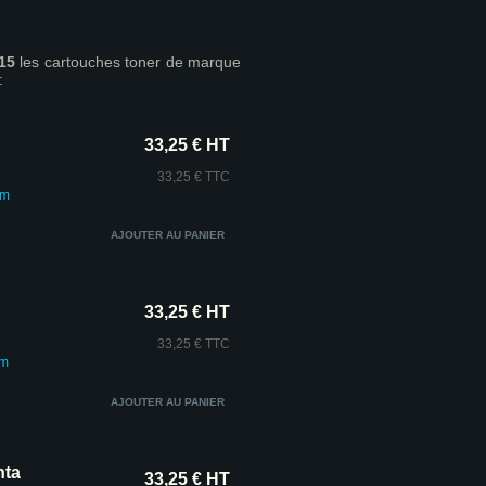
15
les cartouches toner de marque
:
33,25 € HT
33,25 € TTC
um
33,25 € HT
33,25 € TTC
um
nta
33,25 € HT