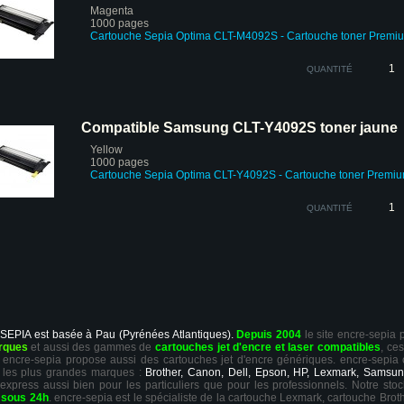
Magenta
1000 pages
Cartouche Sepia Optima CLT-M4092S
- Cartouche toner Premi
QUANTITÉ
Compatible Samsung CLT-Y4092S toner jaune
Yellow
1000 pages
Cartouche Sepia Optima CLT-Y4092S
- Cartouche toner Premi
QUANTITÉ
 SEPIA est basée à Pau (Pyrénées Atlantiques).
Depuis 2004
le site encre-sepia
rques
et aussi des gammes de
cartouches jet d'encre et laser compatibles
, ce
ts, encre-sepia propose aussi des cartouches jet d'encre génériques. encre-sepia
 les plus grandes marques :
Brother, Canon, Dell, Epson, HP, Lexmark, Samsun
 express aussi bien pour les particuliers que pour les professionnels. Notre sto
r
sous 24h
. encre-sepia est le spécialiste de la cartouche Lexmark, cartouche Broth