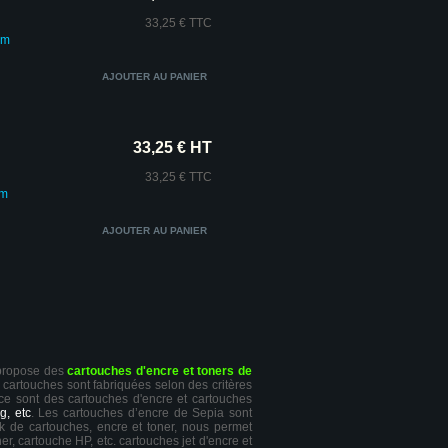
33,25 € TTC
um
33,25 € HT
33,25 € TTC
um
 propose des
cartouches d'encre et toners de
s cartouches sont fabriquées selon des critères
 ce sont des cartouches d'encre et cartouches
g, etc
. Les cartouches d’encre de Sepia sont
ck de cartouches, encre et toner, nous permet
er, cartouche HP, etc. cartouches jet d'encre et