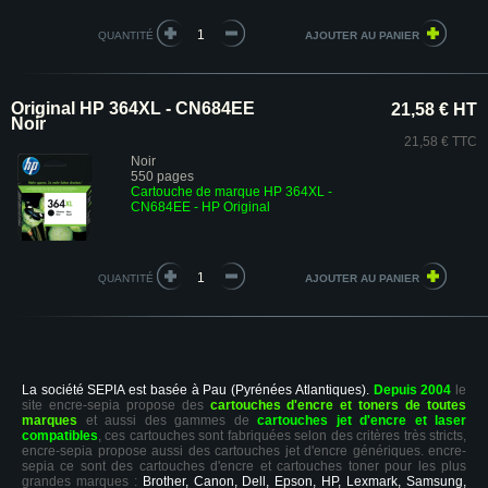
QUANTITÉ
Original HP 364XL - CN684EE
21,58 € HT
Noir
21,58 € TTC
Noir
550 pages
Cartouche de marque HP 364XL -
CN684EE - HP Original
QUANTITÉ
La société SEPIA est basée à Pau (Pyrénées Atlantiques).
Depuis 2004
le
site encre-sepia propose des
cartouches d'encre et toners de toutes
marques
et aussi des gammes de
cartouches jet d'encre et laser
compatibles
, ces cartouches sont fabriquées selon des critères très stricts,
encre-sepia propose aussi des cartouches jet d'encre génériques. encre-
sepia ce sont des cartouches d'encre et cartouches toner pour les plus
grandes marques :
Brother, Canon, Dell, Epson, HP, Lexmark, Samsung,