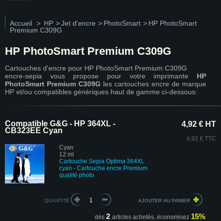
Accueil
>
HP
>
Jet d'encre
>
PhotoSmart
>
HP PhotoSmart
Premium C309G
HP PhotoSmart Premium C309G
Cartouches d'encre pour HP PhotoSmart Premium C309G
encre-sepia vous propose pour votre imprimante
HP
PhotoSmart Premium C309G
les cartouches encre de marque
HP et/ou compatibles génériques haut de gamme ci-dessous:
Compatible G&G - HP 364XL -
4,92 € HT
CB323EE Cyan
4,92 € TTC
Cyan
12 ml
Cartouche Sepia Optima 364XL
cyan - Cartouche encre Premium
qualité photo
QUANTITÉ
2
15%
dès
articles achetés,
économisez