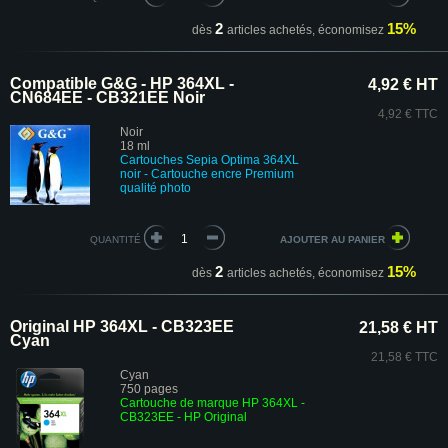
2
15%
dès
articles achetés,
économisez
Compatible G&G - HP 364XL -
4,92 € HT
CN684EE - CB321EE Noir
4,92 € TTC
Noir
18 ml
Cartouches
Sepia Optima
364XL
noir
-
Cartouche encre Premium
qualité photo
QUANTITÉ
2
15%
dès
articles achetés,
économisez
Original HP 364XL - CB323EE
21,58 € HT
Cyan
21,58 € TTC
Cyan
750 pages
Cartouche de marque HP 364XL -
CB323EE
- HP Original