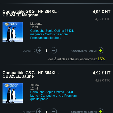
Compatible G&G - HP 364XL -
4,92 € HT
CB324EE Magenta
4,92 € TTC
Magenta
12 ml
Cartouche
Sepia Optima
364XL
magenta - Cartouche encre
Premium
qualité photo
QUANTITÉ
2
15%
dès
articles achetés,
économisez
Compatible G&G - HP 364XL -
4,92 € HT
CB325EE Jaune
4,92 € TTC
Yellow
12 ml
Cartouche Sepia Optima 364XL
jaune - Cartouche encre Premium
qualité photo
QUANTITÉ