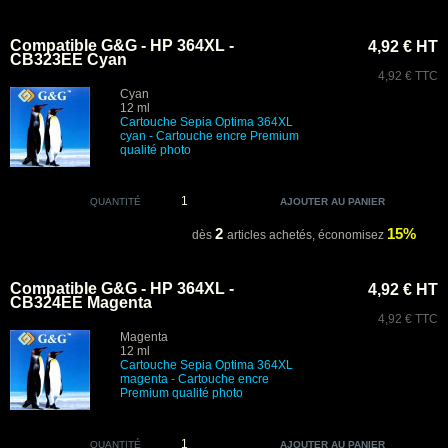
Compatible G&G - HP 364XL -
4,92 € HT
CB323EE Cyan
4,92 € TTC
Cyan
12 ml
Cartouche Sepia Optima 364XL
cyan - Cartouche encre Premium
qualité photo
QUANTITÉ
2
15%
dès
articles achetés,
économisez
Compatible G&G - HP 364XL -
4,92 € HT
CB324EE Magenta
4,92 € TTC
Magenta
12 ml
Cartouche
Sepia Optima
364XL
magenta - Cartouche encre
Premium
qualité photo
QUANTITÉ