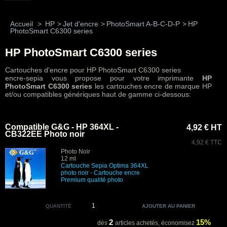
Accueil
>
HP
>
Jet d'encre
>
PhotoSmart A-B-C-D-P
>
HP
PhotoSmart C6300 series
HP PhotoSmart C6300 series
Cartouches d'encre pour HP PhotoSmart C6300 series
encre-sepia vous propose pour votre imprimante
HP
PhotoSmart C6300 series
les cartouches encre de marque HP
et/ou compatibles génériques haut de gamme ci-dessous:
Compatible G&G - HP 364XL -
4,92 € HT
CB322EE Photo noir
4,92 € TTC
Photo Noir
12 ml
Cartouche
Sepia Optima
364XL
photo noir - Cartouche encre
Premium
qualité photo
QUANTITÉ
2
15%
dès
articles achetés,
économisez