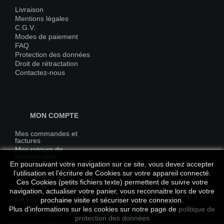
Livraison
Mentions légales
C.G.V.
Modes de paiement
FAQ
Protection des données
Droit de rétractation
Contactez-nous
MON COMPTE
Mes commandes et
factures
Mes retours de
marchandise
En poursuivant votre navigation sur ce site, vous devez accepter
Mes avoirs
l’utilisation et l'écriture de Cookies sur votre appareil connecté.
Mes adresses
Ces Cookies (petits fichiers texte) permettent de suivre votre
Mes informations
personnelles
navigation, actualiser votre panier, vous reconnaitre lors de votre
Mes bons de réduction
prochaine visite et sécuriser votre connexion.
Plus d'informations sur les cookies sur notre page de
politique de
protection des données
Les marques et références citées restent la propriété de leurs constructeurs respectifs et