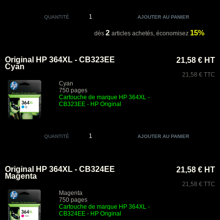
QUANTITÉ
2
15%
dès
articles achetés,
économisez
Original HP 364XL - CB323EE
21,58 € HT
Cyan
21,58 € TTC
Cyan
750 pages
Cartouche de marque HP 364XL -
CB323EE
- HP Original
QUANTITÉ
Original HP 364XL - CB324EE
21,58 € HT
Magenta
21,58 € TTC
Magenta
750 pages
Cartouche de marque HP 364XL -
CB324EE
- HP Original