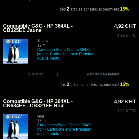
2
15%
dès
articles achetés,
économisez
Compatible G&G - HP 364XL -
4,92 € HT
CB325EE Jaune
4,92 € TTC
Yellow
12 ml
Cartouche Sepia Optima 364XL
jaune - Cartouche encre Premium
qualité photo
QUANTITÉ
2
15%
dès
articles achetés,
économisez
Compatible G&G - HP 364XL -
4,92 € HT
CN684EE - CB321EE Noir
4,92 € TTC
Noir
18 ml
Cartouches
Sepia Optima
364XL
noir
-
Cartouche encre Premium
qualité photo