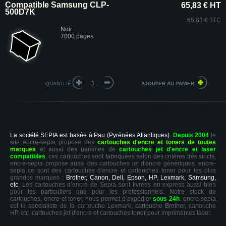
Compatible Samsung CLP-
65,83 € HT
500D7K
65,83 € TTC
Noir
7000 pages
QUANTITÉ
La société SEPIA est basée à Pau (Pyrénées Atlantiques).
Depuis 2004
le
site encre-sepia propose des
cartouches d'encre et toners de toutes
marques
et aussi des gammes de
cartouches jet d'encre et laser
compatibles
, ces cartouches sont fabriquées selon des critères très stricts,
encre-sepia propose aussi des cartouches jet d'encre génériques. encre-
sepia ce sont des cartouches d'encre et cartouches toner pour les plus
grandes marques :
Brother, Canon, Dell, Epson, HP, Lexmark, Samsung,
etc
. Les cartouches d’encre de Sepia sont livrées en express aussi bien
pour les particuliers que pour les professionnels. Notre stock de
cartouches, encre et toner, nous permet d’expédier
sous 24h
. encre-sepia
est le spécialiste de la cartouche Lexmark, cartouche Brother, cartouche
HP, etc. cartouches jet d'encre et cartouches toner pour imprimantes laser.