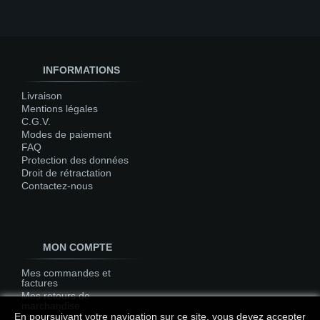
INFORMATIONS
Livraison
Mentions légales
C.G.V.
Modes de paiement
FAQ
Protection des données
Droit de rétractation
Contactez-nous
MON COMPTE
Mes commandes et
factures
Mes retours de
marchandise
En poursuivant votre navigation sur ce site, vous devez accepter
Mes avoirs