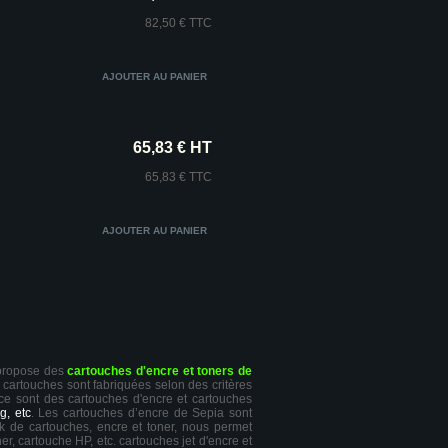
82,50 € TTC
65,83 € HT
65,83 € TTC
 propose des
cartouches d'encre et toners de
s cartouches sont fabriquées selon des critères
 ce sont des cartouches d'encre et cartouches
g, etc
. Les cartouches d’encre de Sepia sont
ck de cartouches, encre et toner, nous permet
er, cartouche HP, etc. cartouches jet d'encre et