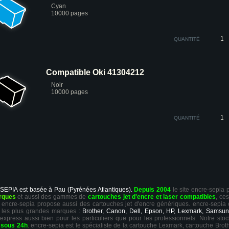
Cyan
10000 pages
QUANTITÉ
Compatible Oki 41304212
Noir
10000 pages
QUANTITÉ
 SEPIA est basée à Pau (Pyrénées Atlantiques).
Depuis 2004
le site encre-sepia
rques
et aussi des gammes de
cartouches jet d'encre et laser compatibles
, ce
ts, encre-sepia propose aussi des cartouches jet d'encre génériques. encre-sepia
 les plus grandes marques :
Brother, Canon, Dell, Epson, HP, Lexmark, Samsun
 express aussi bien pour les particuliers que pour les professionnels. Notre sto
r
sous 24h
. encre-sepia est le spécialiste de la cartouche Lexmark, cartouche Broth