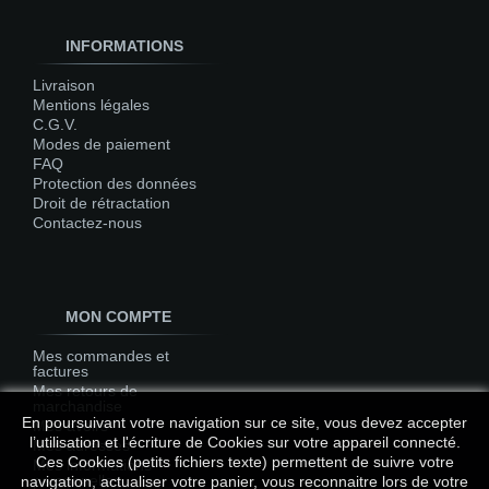
INFORMATIONS
Livraison
Mentions légales
C.G.V.
Modes de paiement
FAQ
Protection des données
Droit de rétractation
Contactez-nous
MON COMPTE
Mes commandes et
factures
Mes retours de
marchandise
En poursuivant votre navigation sur ce site, vous devez accepter
Mes avoirs
l’utilisation et l'écriture de Cookies sur votre appareil connecté.
Mes adresses
Ces Cookies (petits fichiers texte) permettent de suivre votre
Mes informations
personnelles
navigation, actualiser votre panier, vous reconnaitre lors de votre