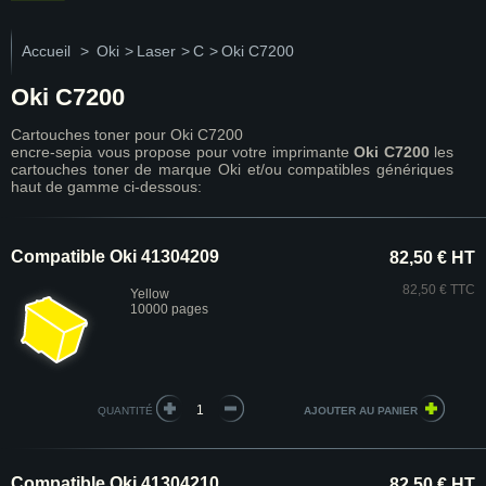
Accueil
>
Oki
>
Laser
>
C
>
Oki C7200
Oki C7200
Cartouches toner pour Oki C7200
encre-sepia vous propose pour votre imprimante
Oki C7200
les
cartouches toner de marque Oki et/ou compatibles génériques
haut de gamme ci-dessous:
Compatible Oki 41304209
82,50 € HT
82,50 € TTC
Yellow
10000 pages
QUANTITÉ
Compatible Oki 41304210
82,50 € HT