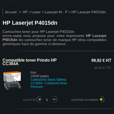
Accueil
>
HP
>
Laser
>
Laserjet M - P
>
HP Laserjet P4015dn
HP Laserjet P4015dn
Cartouches toner pour HP Laserjet P4015dn
encre-sepia vous propose pour votre imprimante
HP Laserjet
P4015dn
les cartouches toner de marque HP et/ou compatibles
génériques haut de gamme ci-dessous:
Compatible toner Prindo HP
99,92 € HT
CC364A
99,92 € TTC
Noir
10000 pages
Cartouches Sepia Optima
CC364A - Cartouche toner
Premium
QUANTITÉ