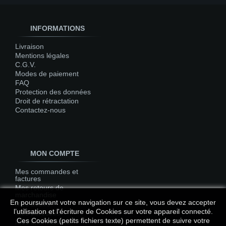
INFORMATIONS
Livraison
Mentions légales
C.G.V.
Modes de paiement
FAQ
Protection des données
Droit de rétractation
Contactez-nous
MON COMPTE
Mes commandes et
factures
Mes retours de
marchandise
En poursuivant votre navigation sur ce site, vous devez accepter
Mes avoirs
l’utilisation et l'écriture de Cookies sur votre appareil connecté.
Mes adresses
Ces Cookies (petits fichiers texte) permettent de suivre votre
Mes informations