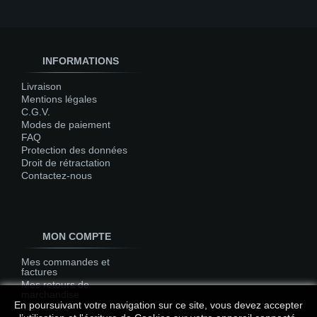
INFORMATIONS
Livraison
Mentions légales
C.G.V.
Modes de paiement
FAQ
Protection des données
Droit de rétractation
Contactez-nous
MON COMPTE
Mes commandes et
factures
Mes retours de
marchandise
En poursuivant votre navigation sur ce site, vous devez accepter
Mes avoirs