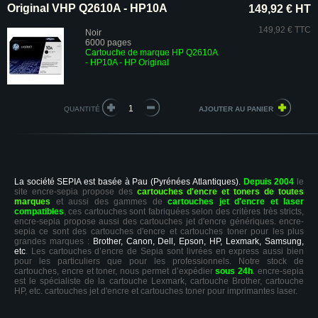
Original VHP Q2610A - HP10A
149,92 € HT
149,92 € TTC
Noir
6000 pages
Cartouche de marque HP Q2610A
- HP10A - HP Original
QUANTITÉ
La société SEPIA est basée à Pau (Pyrénées Atlantiques).
Depuis 2004
le
site encre-sepia propose des
cartouches d'encre et toners de toutes
marques
et aussi des gammes de
cartouches jet d'encre et laser
compatibles
, ces cartouches sont fabriquées selon des critères très stricts,
encre-sepia propose aussi des cartouches jet d'encre génériques. encre-
sepia ce sont des cartouches d'encre et cartouches toner pour les plus
grandes marques :
Brother, Canon, Dell, Epson, HP, Lexmark, Samsung,
etc
. Les cartouches d’encre de Sepia sont livrées en express aussi bien
pour les particuliers que pour les professionnels. Notre stock de
cartouches, encre et toner, nous permet d’expédier
sous 24h
. encre-sepia
est le spécialiste de la cartouche Lexmark, cartouche Brother, cartouche
HP, etc. cartouches jet d'encre et cartouches toner pour imprimantes laser.