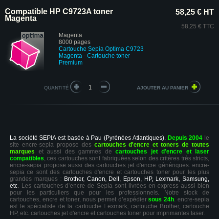
Compatible HP C9723A toner
58,25 € HT
Magenta
58,25 € TTC
Magenta
8000 pages
Cartouche
Sepia Optima
C9723
Magenta
- Cartouche toner
Premium
QUANTITÉ
La société SEPIA est basée à Pau (Pyrénées Atlantiques).
Depuis 2004
le
site encre-sepia propose des
cartouches d'encre et toners de toutes
marques
et aussi des gammes de
cartouches jet d'encre et laser
compatibles
, ces cartouches sont fabriquées selon des critères très stricts,
encre-sepia propose aussi des cartouches jet d'encre génériques. encre-
sepia ce sont des cartouches d'encre et cartouches toner pour les plus
grandes marques :
Brother, Canon, Dell, Epson, HP, Lexmark, Samsung,
etc
. Les cartouches d’encre de Sepia sont livrées en express aussi bien
pour les particuliers que pour les professionnels. Notre stock de
cartouches, encre et toner, nous permet d’expédier
sous 24h
. encre-sepia
est le spécialiste de la cartouche Lexmark, cartouche Brother, cartouche
HP, etc. cartouches jet d'encre et cartouches toner pour imprimantes laser.