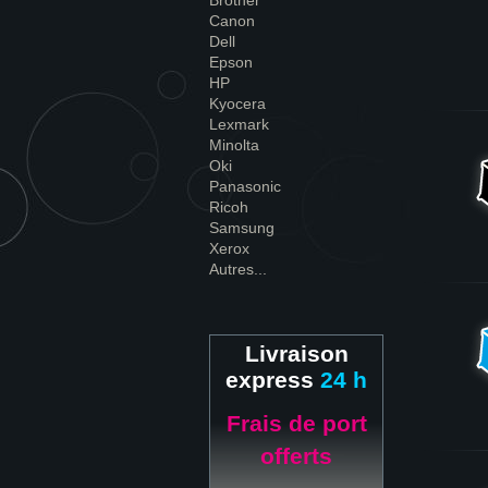
Brother
Canon
Dell
Epson
HP
Kyocera
Lexmark
Minolta
Oki
Panasonic
Ricoh
Samsung
Xerox
Autres...
Livraison
express
24 h
Frais de port
offerts