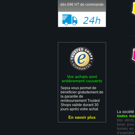
dès 69€ HT de commande
Vos achats sont
entièrement couverts
Sepia vous permet de
bénéficier gratuitement de
la garantie de
remboursement Trusted
Shops valide durant 30
jours après votre achat.
La société
toutes ma
En savoir plus
très stric
toner pour
livrées en
d’expédie