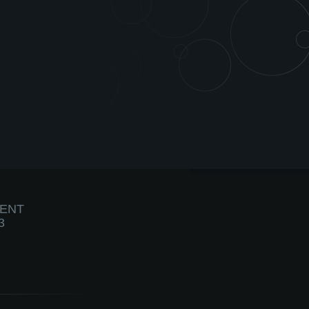
IENT
3