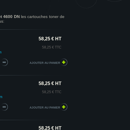
et 4600 DN
les cartouches toner de
us:
58,25 € HT
58,25 € TTC
m
58,25 € HT
58,25 € TTC
um
58,25 € HT