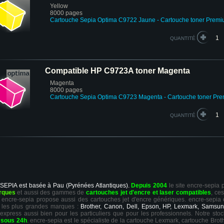
Yellow
8000 pages
Cartouche
Sepia Optima
C9722 Jaune
- Cartouche toner Prem
QUANTITÉ
Compatible HP C9723A toner Magenta
Magenta
8000 pages
Cartouche
Sepia Optima
C9723 Magenta
- Cartouche toner Pr
QUANTITÉ
 SEPIA est basée à Pau (Pyrénées Atlantiques).
Depuis 2004
le site encre-sepia
rques
et aussi des gammes de
cartouches jet d'encre et laser compatibles
, ce
ts, encre-sepia propose aussi des cartouches jet d'encre génériques. encre-sepia
 les plus grandes marques :
Brother, Canon, Dell, Epson, HP, Lexmark, Samsun
 express aussi bien pour les particuliers que pour les professionnels. Notre sto
r
sous 24h
. encre-sepia est le spécialiste de la cartouche Lexmark, cartouche Broth