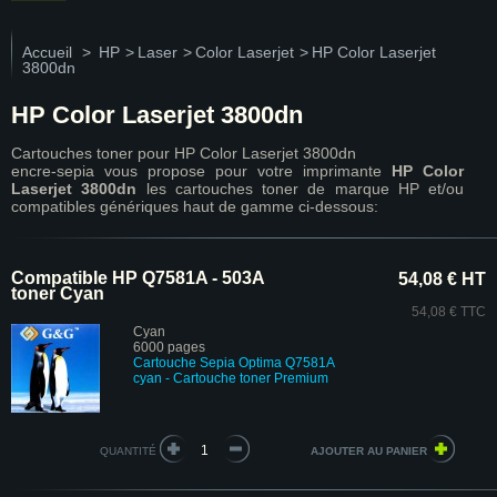
Accueil
>
HP
>
Laser
>
Color Laserjet
>
HP Color Laserjet
3800dn
HP Color Laserjet 3800dn
Cartouches toner pour HP Color Laserjet 3800dn
encre-sepia vous propose pour votre imprimante
HP Color
Laserjet 3800dn
les cartouches toner de marque HP et/ou
compatibles génériques haut de gamme ci-dessous:
Compatible HP Q7581A - 503A
54,08 € HT
toner Cyan
54,08 € TTC
Cyan
6000 pages
Cartouche Sepia Optima Q7581A
cyan
- Cartouche toner Premium
QUANTITÉ