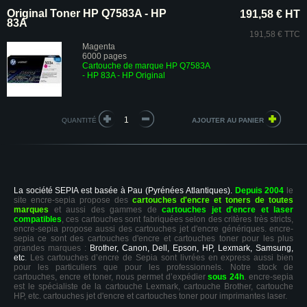
Original Toner HP Q7583A - HP
191,58 € HT
83A
191,58 € TTC
Magenta
6000 pages
Cartouche de marque HP Q7583A
- HP 83A - HP Original
QUANTITÉ
La société SEPIA est basée à Pau (Pyrénées Atlantiques).
Depuis 2004
le
site encre-sepia propose des
cartouches d'encre et toners de toutes
marques
et aussi des gammes de
cartouches jet d'encre et laser
compatibles
, ces cartouches sont fabriquées selon des critères très stricts,
encre-sepia propose aussi des cartouches jet d'encre génériques. encre-
sepia ce sont des cartouches d'encre et cartouches toner pour les plus
grandes marques :
Brother, Canon, Dell, Epson, HP, Lexmark, Samsung,
etc
. Les cartouches d’encre de Sepia sont livrées en express aussi bien
pour les particuliers que pour les professionnels. Notre stock de
cartouches, encre et toner, nous permet d’expédier
sous 24h
. encre-sepia
est le spécialiste de la cartouche Lexmark, cartouche Brother, cartouche
HP, etc. cartouches jet d'encre et cartouches toner pour imprimantes laser.