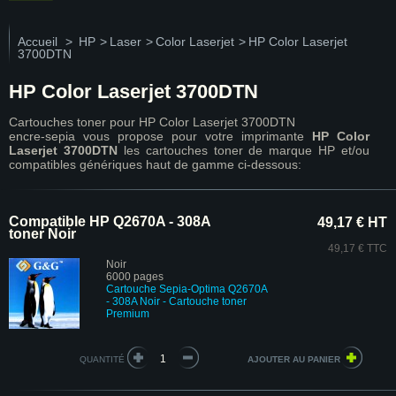
Accueil
>
HP
>
Laser
>
Color Laserjet
>
HP Color Laserjet
3700DTN
HP Color Laserjet 3700DTN
Cartouches toner pour HP Color Laserjet 3700DTN
encre-sepia vous propose pour votre imprimante
HP Color
Laserjet 3700DTN
les cartouches toner de marque HP et/ou
compatibles génériques haut de gamme ci-dessous:
Compatible HP Q2670A - 308A
49,17 € HT
toner Noir
49,17 € TTC
Noir
6000 pages
Cartouche Sepia-Optima Q2670A
- 308A Noir
- Cartouche toner
Premium
QUANTITÉ