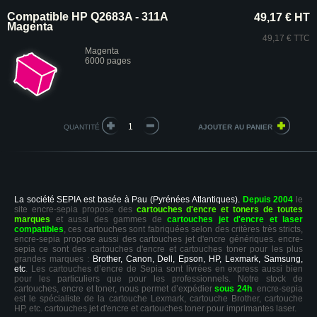
Compatible HP Q2683A - 311A
49,17 € HT
Magenta
49,17 € TTC
Magenta
6000 pages
QUANTITÉ
La société SEPIA est basée à Pau (Pyrénées Atlantiques).
Depuis 2004
le
site encre-sepia propose des
cartouches d'encre et toners de toutes
marques
et aussi des gammes de
cartouches jet d'encre et laser
compatibles
, ces cartouches sont fabriquées selon des critères très stricts,
encre-sepia propose aussi des cartouches jet d'encre génériques. encre-
sepia ce sont des cartouches d'encre et cartouches toner pour les plus
grandes marques :
Brother, Canon, Dell, Epson, HP, Lexmark, Samsung,
etc
. Les cartouches d’encre de Sepia sont livrées en express aussi bien
pour les particuliers que pour les professionnels. Notre stock de
cartouches, encre et toner, nous permet d’expédier
sous 24h
. encre-sepia
est le spécialiste de la cartouche Lexmark, cartouche Brother, cartouche
HP, etc. cartouches jet d'encre et cartouches toner pour imprimantes laser.