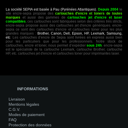
La société SEPIA est basée à Pau (Pyrénées Atlantiques).
Depuis 2004
le
site encre-sepia propose des
cartouches d'encre et toners de toutes
marques
et aussi des gammes de
cartouches jet d'encre et laser
compatibles
, ces cartouches sont fabriquées selon des critères très stricts,
encre-sepia propose aussi des cartouches jet d'encre génériques. encre-
sepia ce sont des cartouches d'encre et cartouches toner pour les plus
grandes marques :
Brother, Canon, Dell, Epson, HP, Lexmark, Samsung,
etc
. Les cartouches d’encre de Sepia sont livrées en express aussi bien
pour les particuliers que pour les professionnels. Notre stock de
cartouches, encre et toner, nous permet d’expédier
sous 24h
. encre-sepia
est le spécialiste de la cartouche Lexmark, cartouche Brother, cartouche
HP, etc. cartouches jet d'encre et cartouches toner pour imprimantes laser.
INFORMATIONS
Livraison
Mentions légales
C.G.V.
Modes de paiement
FAQ
Protection des données