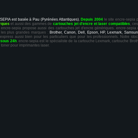
 SEPIA est basée à Pau (Pyrénées Atlantiques).
Depuis 2004
le site encre-sepia
rques
et aussi des gammes de
cartouches jet d'encre et laser compatibles
, ce
ts, encre-sepia propose aussi des cartouches jet d'encre génériques. encre-sepia
 les plus grandes marques :
Brother, Canon, Dell, Epson, HP, Lexmark, Samsun
 express aussi bien pour les particuliers que pour les professionnels. Notre sto
r
sous 24h
. encre-sepia est le spécialiste de la cartouche Lexmark, cartouche Broth
 toner pour imprimantes laser.