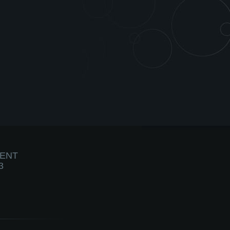
IENT
3