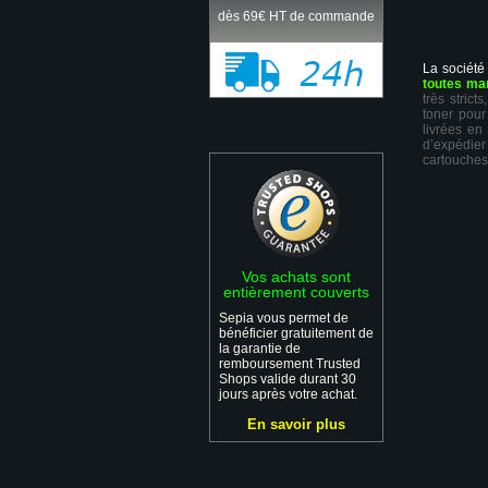
dès 69€ HT de commande
La société
toutes ma
très stric
toner pour
livrées en
d’expédie
cartouches
Vos achats sont
entièrement couverts
Sepia vous permet de
bénéficier gratuitement de
la garantie de
remboursement Trusted
Shops valide durant 30
jours après votre achat.
En savoir plus