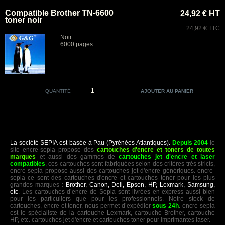
Compatible Brother TN-6600
24,92 € HT
toner noir
24,92 € TTC
Noir
6000 pages
QUANTITÉ
La société SEPIA est basée à Pau (Pyrénées Atlantiques).
Depuis 2004
le
site encre-sepia propose des
cartouches d'encre et toners de toutes
marques
et aussi des gammes de
cartouches jet d'encre et laser
compatibles
, ces cartouches sont fabriquées selon des critères très stricts,
encre-sepia propose aussi des cartouches jet d'encre génériques. encre-
sepia ce sont des cartouches d'encre et cartouches toner pour les plus
grandes marques :
Brother, Canon, Dell, Epson, HP, Lexmark, Samsung,
etc
. Les cartouches d’encre de Sepia sont livrées en express aussi bien
pour les particuliers que pour les professionnels. Notre stock de
cartouches, encre et toner, nous permet d’expédier
sous 24h
. encre-sepia
est le spécialiste de la cartouche Lexmark, cartouche Brother, cartouche
HP, etc. cartouches jet d'encre et cartouches toner pour imprimantes laser.